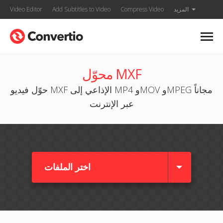
المزيد
Compress Video
Add Subtitles to Video
Video Editor
محوّل MXF
حوّل فيديو MXF الإذاعي إلى MP4 وMOV وMPEG مجاناً
عبر الإنترنت
اختر الملفات