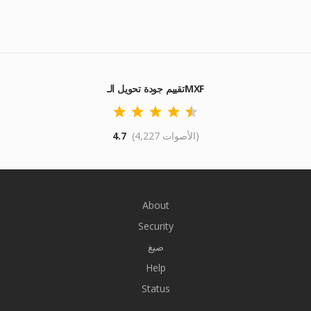
تقييم جودة تحويل الـMXF
(4,227 الأصوات)
4.7
About
Security
صيغ
Help
Status