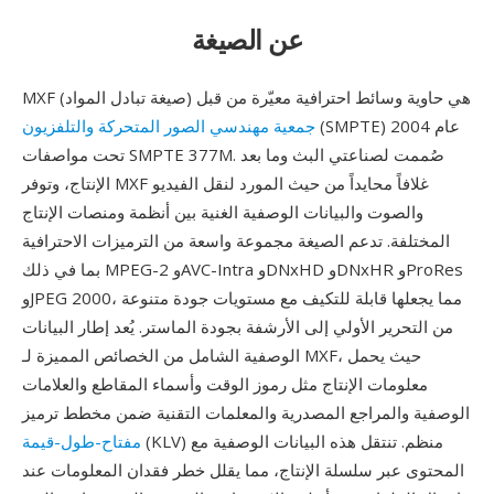
عن الصيغة
MXF (صيغة تبادل المواد) هي حاوية وسائط احترافية معيّرة من قبل
(SMPTE) عام 2004
جمعية مهندسي الصور المتحركة والتلفزيون
تحت مواصفات SMPTE 377M. صُممت لصناعتي البث وما بعد
الإنتاج، وتوفر MXF غلافاً محايداً من حيث المورد لنقل الفيديو
والصوت والبيانات الوصفية الغنية بين أنظمة ومنصات الإنتاج
المختلفة. تدعم الصيغة مجموعة واسعة من الترميزات الاحترافية
بما في ذلك MPEG-2 وAVC-Intra وDNxHD وDNxHR وProRes
وJPEG 2000، مما يجعلها قابلة للتكيف مع مستويات جودة متنوعة
من التحرير الأولي إلى الأرشفة بجودة الماستر. يُعد إطار البيانات
الوصفية الشامل من الخصائص المميزة لـ MXF، حيث يحمل
معلومات الإنتاج مثل رموز الوقت وأسماء المقاطع والعلامات
الوصفية والمراجع المصدرية والمعلمات التقنية ضمن مخطط ترميز
(KLV) منظم. تنتقل هذه البيانات الوصفية مع
مفتاح-طول-قيمة
المحتوى عبر سلسلة الإنتاج، مما يقلل خطر فقدان المعلومات عند