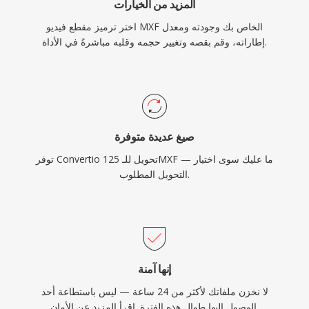
المزيد من الخيارات
اختر ترميز مقطع فيديو MXF الخاص بك وجودته ومعدل
إطاراته، وقم بقصه وتغيير حجمه وقلبه مباشرةً في الأداة.
صيغ عديدة متوفرة
توفر Convertio 125 تحويل للـMXF — ما عليك سوى اختيار
التحويل المطلوب.
إنها آمنة
لا نخزن ملفاتك لأكثر من 24 ساعة — ليس باستطاعة أحد
.
الوصول إليها طوال هذه الفترة. اقرأ المزيد عن
الأمان