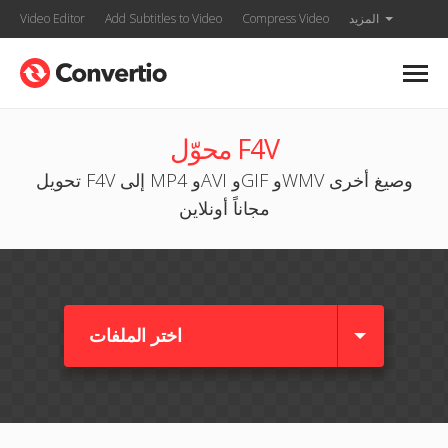
المزيد
Compress Video
Add Subtitles to Video
Video Editor
محوّل F4V
تحويل F4V إلى MP4 وAVI وGIF وWMV وصيغ أخرى
مجاناً أونلاين
اختر الملفات