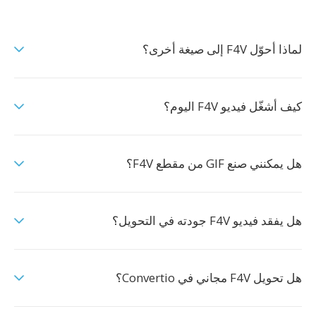
لماذا أحوّل F4V إلى صيغة أخرى؟
كيف أشغّل فيديو F4V اليوم؟
هل يمكنني صنع GIF من مقطع F4V؟
هل يفقد فيديو F4V جودته في التحويل؟
هل تحويل F4V مجاني في Convertio؟