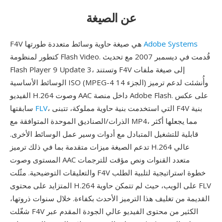
عن الصيغة
Adobe Systems
F4V هي صيغة حاوية وسائط متعددة طورتها
كتطور لمنظومة Flash Video. قُدمت في ديسمبر 2007 مع تحديث
Flash Player 9 Update 3، وتستند F4V إلى صيغة ملفات
الوسائط الأساسية ISO (MPEG-4 الجزء 14) وأُنشئت لدعم ترميز
الفيديو H.264 وصوت AAC داخل منصة Adobe Flash. على عكس
، التي استخدمت بنية حاوية مملوكة، تتبنى F4V بنية
FLV
سابقتها
الذرات/الصناديق الموحدة المتوافقة مع MP4، مما يجعلها أكثر
قابلية للتشغيل المتبادل مع أدوات وسير عمل الوسائط الأخرى.
تدعم الصيغة ميزات متقدمة بما في ذلك ترميز H.264 عالي
المستوى وصوت AAC متعدد القنوات ونص مؤقت للترجمات
والتعليقات التوضيحية. مثّلت F4V خطوة استراتيجية لتلبية الطلب
المتزايد على محتوى H.264 على الويب، حيث لم تتمكن حاوية FLV
القديمة من تغليف هذا الترميز الأحدث بكفاءة. خلال سنوات ذروتها،
شغّلت F4V الكثير من محتوى الفيديو عالي الجودة المقدم عبر