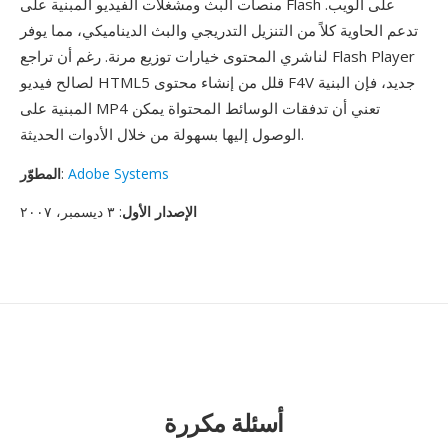
منصات البث ومشغلات الفيديو المبنية على Flash على الويب.
تدعم الحاوية كلاً من التنزيل التدريجي والبث الديناميكي، مما يوفر
لناشري المحتوى خيارات توزيع مرنة. رغم أن تراجع Flash Player
لصالح فيديو HTML5 قلل من إنشاء محتوى F4V جديد، فإن البنية
المبنية على MP4 تعني أن تدفقات الوسائط المحتواة يمكن
الوصول إليها بسهولة من خلال الأدوات الحديثة.
Adobe Systems
:
المطوّر
الإصدار الأول
: ٣ ديسمبر، ٢٠٠٧
أسئلة مكررة