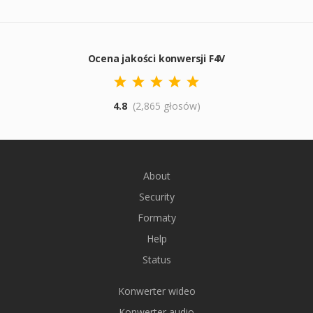
Ocena jakości konwersji F4V
4.8
(2,865 głosów)
About
Security
Formaty
Help
Status
Konwerter wideo
Konwerter audio