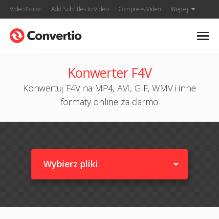
Video Editor
Add Subtitles to Video
Compress Video
Więcej
Konwerter F4V
Konwertuj F4V na MP4, AVI, GIF, WMV i inne
formaty online za darmo
Wybierz pliki