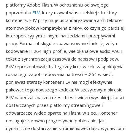
platformy Adobe Flash. W odróznieniu od swojego
poprzednika
FLV
, ktory uzywal wlascicielskiej struktury
kontenera, F4V przyjmuje ustandaryzowana architekture
atomow/blokow kompatybilna z MP4, co czyni go bardziej
interoperacyjnym z innymi narzedziami i przepływami
pracy. Format obsluguje zaawansowane funkcje, w tym
kodowanie H.264 high-profile, wielokanalowe audio AAC i
tekst z synchronizacja czasowa do napisow i podpisow.
F4V reprezentowal strategiczny krok w celu zaspokojenia
rosnacego zapotrzebowania na tresci H.264 w sieci,
poniewaz starszy kontener FLV nie mogl efektywnie
pakowac tego nowszego kodeka. W szczytowym okresie
F4V napedzal znaczna czesc tresci wideo wysokiej jakosci
dostarczanych przez platformy streamingowe i
odtwarzacze wideo oparte na Flashu w sieci. Kontener
obsluguje zarowno progresywne pobieranie, jak i
dynamiczne dostarczanie strumieniowe, dajac wydawcom