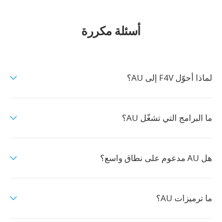
أسئلة مكررة
لماذا أحوّل F4V إلى AU؟
ما البرامج التي تشغّل AU؟
هل AU مدعوم على نطاق واسع؟
ما ترميزات AU؟