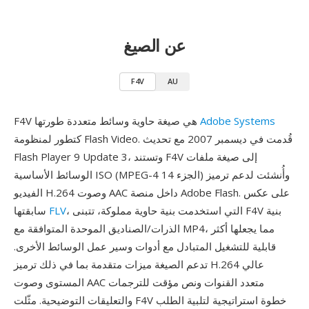
عن الصيغ
F4V
AU
Adobe Systems
F4V هي صيغة حاوية وسائط متعددة طورتها
كتطور لمنظومة Flash Video. قُدمت في ديسمبر 2007 مع تحديث
Flash Player 9 Update 3، وتستند F4V إلى صيغة ملفات
الوسائط الأساسية ISO (MPEG-4 الجزء 14) وأُنشئت لدعم ترميز
الفيديو H.264 وصوت AAC داخل منصة Adobe Flash. على عكس
، التي استخدمت بنية حاوية مملوكة، تتبنى F4V بنية
FLV
سابقتها
الذرات/الصناديق الموحدة المتوافقة مع MP4، مما يجعلها أكثر
قابلية للتشغيل المتبادل مع أدوات وسير عمل الوسائط الأخرى.
تدعم الصيغة ميزات متقدمة بما في ذلك ترميز H.264 عالي
المستوى وصوت AAC متعدد القنوات ونص مؤقت للترجمات
والتعليقات التوضيحية. مثّلت F4V خطوة استراتيجية لتلبية الطلب