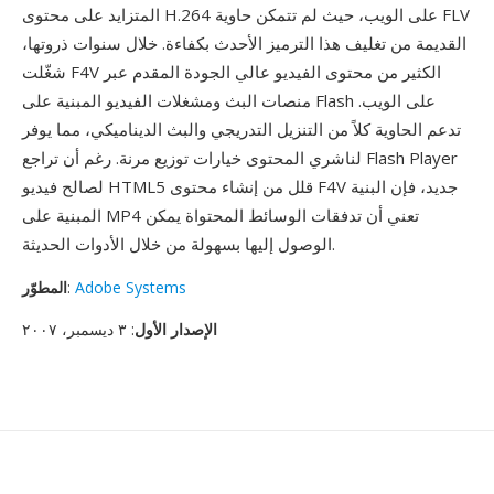
المتزايد على محتوى H.264 على الويب، حيث لم تتمكن حاوية FLV
القديمة من تغليف هذا الترميز الأحدث بكفاءة. خلال سنوات ذروتها،
شغّلت F4V الكثير من محتوى الفيديو عالي الجودة المقدم عبر
منصات البث ومشغلات الفيديو المبنية على Flash على الويب.
تدعم الحاوية كلاً من التنزيل التدريجي والبث الديناميكي، مما يوفر
لناشري المحتوى خيارات توزيع مرنة. رغم أن تراجع Flash Player
لصالح فيديو HTML5 قلل من إنشاء محتوى F4V جديد، فإن البنية
المبنية على MP4 تعني أن تدفقات الوسائط المحتواة يمكن
الوصول إليها بسهولة من خلال الأدوات الحديثة.
Adobe Systems
:
المطوّر
الإصدار الأول
: ٣ ديسمبر، ٢٠٠٧