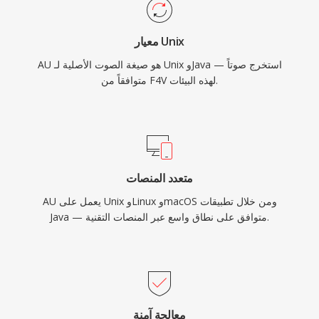
معيار Unix
AU هو صيغة الصوت الأصلية لـ Unix وJava — استخرج صوتاً
متوافقاً من F4V لهذه البيئات.
متعدد المنصات
AU يعمل على Unix وLinux وmacOS ومن خلال تطبيقات
Java — متوافق على نطاق واسع عبر المنصات التقنية.
معالجة آمنة