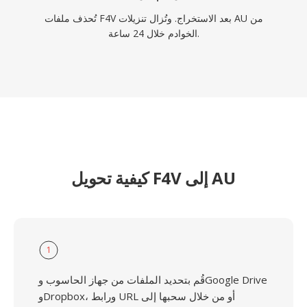
تُحذف ملفات F4V بعد الاستخراج. وتُزال تنزيلات AU من
الخوادم خلال 24 ساعة.
كيفية تحويل F4V إلى AU
1
قُم بتحديد الملفات من جهاز الحاسوب وGoogle Drive
وDropbox، ورابط URL أو من خلال سحبها إلى