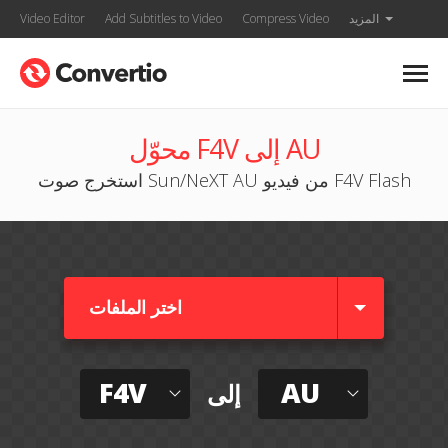
المزيد
Compress Video
Add Subtitles to Video
Video Editor
محوّل F4V إلى AU
استخرج صوت Sun/NeXT AU من فيديو F4V Flash
اختر الملفات
F4V
AU
إلى