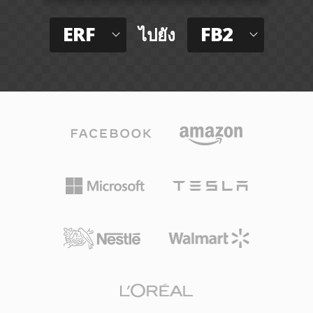
ERF
FB2
ไปยัง