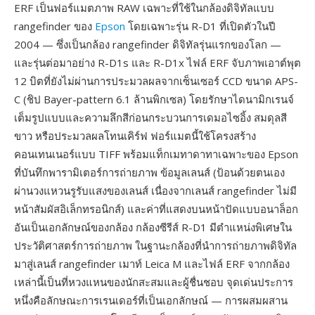
ERF เป็นฟอร์แมตภาพ RAW เฉพาะที่ใช้ในกล้องดิจิทัลแบบ
rangefinder ของ
Epson
โดยเฉพาะรุ่น R-D1 ที่เปิดตัวในปี
2004 — ซึ่งเป็นกล้อง rangefinder ดิจิทัลรุ่นแรกของโลก —
และรุ่นต่อมาอย่าง R-D1s และ R-D1x ไฟล์ ERF จับภาพเอาต์พุต
12 บิตที่ยังไม่ผ่านการประมวลผลจากเซ็นเซอร์ CCD ขนาด APS-
C (ชิป Bayer-pattern 6.1 ล้านพิกเซล) โดยรักษาไดนามิกเรนจ์
เต็มรูปแบบและความลึกสีก่อนกระบวนการเดมอไซอิ้ง สมดุลสี
ขาว หรือประมวลผลโทนเคิร์ฟ ฟอร์แมตนี้ใช้โครงสร้าง
คอนเทนเนอร์แบบ TIFF พร้อมแท็กเมทาดาทาเฉพาะของ Epson
ที่บันทึกพารามิเตอร์การถ่ายภาพ ข้อมูลเลนส์ (ป้อนด้วยตนเอง
ผ่านวงแหวนรูรับแสงของเลนส์ เนื่องจากเลนส์ rangefinder ไม่มี
หน้าสัมผัสอิเล็กทรอนิกส์) และค่าที่แสดงบนหน้าปัดแบบอนาล็อก
อันเป็นเอกลักษณ์ของกล้อง กล้องซีรีส์ R-D1 มีตำแหน่งพิเศษใน
ประวัติศาสตร์การถ่ายภาพ ในฐานะกล้องที่นำการถ่ายภาพดิจิทัล
มาสู่เลนส์ rangefinder เมาท์ Leica M และไฟล์ ERF จากกล้อง
เหล่านี้เป็นที่หวงแหนของนักสะสมและผู้ชื่นชอบ จุดเด่นประการ
หนึ่งคือลักษณะการเรนเดอร์ที่เป็นเอกลักษณ์ — การผสมผสาน