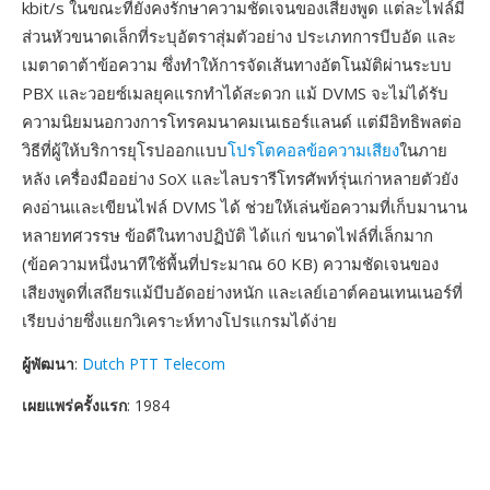
kbit/s ในขณะที่ยังคงรักษาความชัดเจนของเสียงพูด แต่ละไฟล์มี
ส่วนหัวขนาดเล็กที่ระบุอัตราสุ่มตัวอย่าง ประเภทการบีบอัด และ
เมตาดาต้าข้อความ ซึ่งทำให้การจัดเส้นทางอัตโนมัติผ่านระบบ
PBX และวอยซ์เมลยุคแรกทำได้สะดวก แม้ DVMS จะไม่ได้รับ
ความนิยมนอกวงการโทรคมนาคมเนเธอร์แลนด์ แต่มีอิทธิพลต่อ
วิธีที่ผู้ให้บริการยุโรปออกแบบ
โปรโตคอลข้อความเสียง
ในภาย
หลัง เครื่องมืออย่าง SoX และไลบรารีโทรศัพท์รุ่นเก่าหลายตัวยัง
คงอ่านและเขียนไฟล์ DVMS ได้ ช่วยให้เล่นข้อความที่เก็บมานาน
หลายทศวรรษ ข้อดีในทางปฏิบัติ ได้แก่ ขนาดไฟล์ที่เล็กมาก
(ข้อความหนึ่งนาทีใช้พื้นที่ประมาณ 60 KB) ความชัดเจนของ
เสียงพูดที่เสถียรแม้บีบอัดอย่างหนัก และเลย์เอาต์คอนเทนเนอร์ที่
เรียบง่ายซึ่งแยกวิเคราะห์ทางโปรแกรมได้ง่าย
ผู้พัฒนา
:
Dutch PTT Telecom
เผยแพร่ครั้งแรก
: 1984