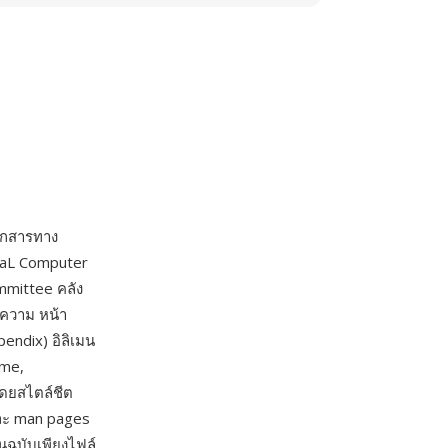
อกสารทาง
HaL Computer
mmittee คลัง
ทความ หน้า
pendix) อิลิเมน
ame,
โดยสไตล์ชีต
ละ man pages
นฉบับเพียงไฟล์