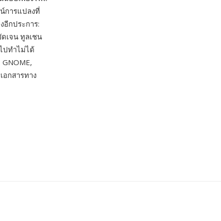
น์การแปลงที่
็งอีกประการ:
ัดเจน ทูลเชน
วไปทำไม่ได้
, GNOME,
่เอกสารทาง