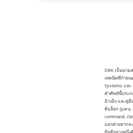
DBK เป็นนามสกุ
เทคนิคที่กำหน
Systems และ O
คำศัพท์นี้ประ
อ้างอิง และคู่
ต์บล็อก (para,
command, clas
แยกต่างหากจะ
ข้อดีอย่างหนึ