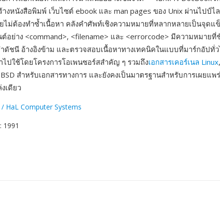
้างหนังสือพิมพ์ เว็บไซต์ ebook และ man pages ของ Unix ผ่านไปป์ไล
ยไม่ต้องทำซ้ำเนื้อหา คลังคำศัพท์เชิงความหมายที่หลากหลายเป็นจุดแข
เมนต์อย่าง <command>, <filename> และ <errorcode> มีความหมายที่ช
ำดัชนี อ้างอิงข้าม และตรวจสอบเนื้อหาทางเทคนิคในแบบที่มาร์กอัปทั่
ำไปใช้โดยโครงการโอเพนซอร์สสำคัญ ๆ รวมถึง
เอกสารเคอร์เนล Linux
BSD สำหรับเอกสารทางการ และยังคงเป็นมาตรฐานสำหรับการเผยแพร
งเดียว
 / HaL Computer Systems
: 1991