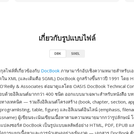
เกี่ยวกับรูปแบบไฟล์
DBK
SIXEL
ลไฟล์ที่เกี่ยวข้องกับ
DocBook
ภาษามาร์กอัปเชิงความหมายสำหรับเ
ดใน XML (และเดิมคือ SGML) DocBook ถูกสร้างขึ้นราวปี 1991 โดย 
'Reilly & Associates ต่อมาดูแลโดย OASIS DocBook Technical Co
กอบด้วยอิลิเมนต์มากกว่า 400 ชนิด ออกแบบมาเฉพาะสำหรับหนังสือ บ
มือทางเทคนิค — รวมถึงอิลิเมนต์โครงสร้าง (book, chapter, section, ap
 programlisting, table, figure) และอิลิเมนต์อินไลน์ (emphasis, filen
sname) ผู้เขียนจะเน้นเขียนเนื้อหาตามความหมายมากกว่ารูปลักษณ์ 
แปลงซอร์ส DocBook เป็นรูปแบบผลลัพธ์อย่าง HTML, PDF, EPUB แ
่งคือการแยกเนื้อหาและการนำเสนออย่างเข้มงวด — เอกสาร DocBook ต้