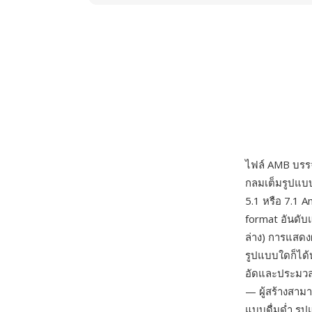
ไฟล์ AMB บรรจ
กลมเต็มรูปแบ
5.1 หรือ 7.1 
format อันดับ
ล่าง) การแสดง
รูปแบบใดก็ได้
อัดและประมวลผ
— ผู้สร้างสามา
แบบดื่มด่ำ รูป