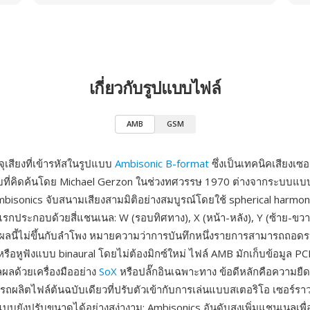
เกี่ยวกับรูปแบบไฟล์
AMB
GSM
ุเสียงที่เข้ารหัสในรูปแบบ
Ambisonic B-format
ซึ่งเป็นเทคนิคเสียงเซ
บที่คิดค้นโดย Michael Gerzon ในช่วงทศวรรษ 1970 ต่างจากระบบแ
Ambisonics จับสนามเสียงสามมิติอย่างสมบูรณ์โดยใช้ spherical harmo
แรกประกอบด้วยสี่แชนเนล: W (รอบทิศทาง), X (หน้า-หลัง), Y (ซ้าย-ขว
ผลนี้ไม่ขึ้นกับลำโพง หมายความว่าการบันทึกหนึ่งรายการสามารถถอดร
หรือหูฟังแบบ binaural โดยไม่ต้องมิกซ์ใหม่ ไฟล์ AMB มักเก็บข้อมูล P
ลด้วยเครื่องมืออย่าง
SoX
หรือปลั๊กอินเฉพาะทาง ข้อดีหลักคือความยืดหยุ
รถผลิตไฟล์ต้นฉบับเดียวที่ปรับตัวเข้ากับการเล่นแบบสเตอริโอ เซอร์ราวด
แบบยังปรับขนาดได้อย่างสง่างาม: Ambisonics อันดับสูงเพิ่มแชนเนลเพื่