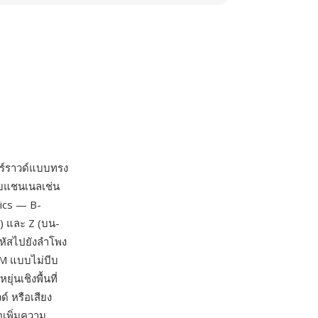
อร์ราวด์แบบทรง
บบแชนเนลเช่น
nics — B-
า) และ Z (บน-
หัสไปยังลำโพง
CM แบบไม่บีบ
่นเชิงพื้นที่
์ หรือเสียง
อเพิ่มความ