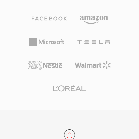
พูดที่มีเวลาแฝงต่ำที่ 6 kbps ไปจนถึงดนตรีคุณภาพ
อย่าง MP4 จะมาแทนที่ 3G2 ในการใช้งานส่วน
สูงที่ 128 kbps และทุกอย่างที่อยู่ระหว่างนั้น รองรับ
ใหญ่แล้ว แต่ยังคงมีประโยชน์สำหรับการทำงานกับ
บิตเรตตั้งแต่ 6 ถึง 510 kbps อัตราสุ่มตัวอย่างสูงสุด
เนื้อหามือถือรุ่นเก่าและในสถานการณ์ที่ต้องการ
48 kHz และขนาดเฟรมเล็กสุดเพียง 2.5 ms ทำให้มี
ขนาดไฟล์ที่เล็กที่สุดเป็นหลัก
เวลาแฝงเชิงอัลกอริทึมต่ำที่สุดในบรรดาโคเดกเสียง
กระแสหลัก Opus มีข้อดีที่น่าสนใจสามประการ —
ปลอดค่าลิขสิทธิ์และเป็นโอเพนซอร์สอย่างสมบูรณ์
ซึ่งขจัดอุปสรรคด้านการอนุญาตที่ขัดขวางโคเดกที่
เป็นกรรมสิทธิ์ นอกจากนี้ยังบรรลุคุณภาพที่โปร่งใส
ที่บิตเรตประมาณครึ่งหนึ่งของ MP3 และเอาชนะ
AAC ที่อัตราเทียบเท่า และเวลาแฝงต่ำทำให้เป็นโค
เดกบังคับสำหรับ WebRTC ดังนั้นเบราว์เซอร์สมัย
ใหม่ทุกตัวจึงมาพร้อมตัวถอดรหัส Opus WhatsApp,
Discord, Zoom และ YouTube ทั้งหมดใช้ Opus
สำหรับเสียงแบบเรียลไทม์