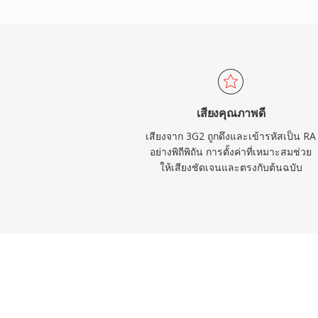
อย่าง BBC และ NPR ใช้ RealAudio สำหรั
เทคนิคที่ยั่งยืนคือแนวคิดสตรีมมิงแบบปรับบิ
ในภายหลังเช่น HLS และ DASH แม้ถูกแทนที่
คลังเนื้อหา RA จำนวนมากจากยุคเริ่มต้นของวิท
ต้องการการแปลงเพื่อเล่นบนอุปกรณ์ปัจจุบัน
เสียงคุณภาพดี
เสียงจาก 3G2 ถูกดึงและเข้ารหัสเป็น RA
อย่างพิถีพิถัน การตั้งค่าที่เหมาะสมช่วย
ให้เสียงชัดเจนและตรงกับต้นฉบับ