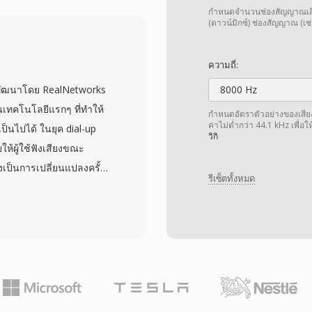
่ำเพียง 30-60 kbps ทำให้
กำหนดจำนวนช่องสัญญาณเสียง 
ยวิดีโอบนอุปกรณ์มือถือที่
(ดาวน์มิกซ์) ช่องสัญญาณ (เช่
เทนเนอร์รองรับหลายแทร็ก
ละข้อมูลเมตาดาต้าแบบ
ความถี่:
้างขวางกับโทรศัพท์ CDMA
์ พัฒนาโดย RealNetworks
8000 Hz
าเชื่อถือบนอุปกรณ์มือถือ
นเทคโนโลยีแรกๆ ที่ทำให้
กำหนดอัตราตัวอย่างของเสียง เ
จะมาแทนที่ 3G2 ในการใช้
ค่าไม่ต่ำกว่า 44.1 kHz เพื่อ
ป็นไปได้ ในยุค dial-up
วิกิ
การทำงานกับเนื้อหามือถือ
ห้ผู้ใช้ฟังเสียงขณะ
เล็กที่สุดเป็นหลัก
งเป็นการเปลี่ยนแปลงครั้ง
รีเซ็ตทั้งหมด
 30 นาที รูปแบบนี้พัฒนา
สียงพูดบิตเรตต่ำสำหรับ
o 10 ที่สร้างบน AAC) ให้
รหัสบิตเรตคงที่และแปรผัน
อริทึมบัฟเฟอร์ที่ออกแบบ
มต่อที่ไม่เสถียร ในช่วง
เครื่อง และสถานีวิทยุ