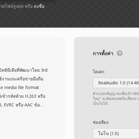
ขนาดไฟล์สูงสุด หรือ
ลงชื่อ
การตั้งค่า
ลติมีเดียที่พัฒนาโดย 3rd
โคเดก:
ช้งานบนเครือข่ายมือถือ
RealAudio 1.0 (14.4K
e media file format
ตัวแปลงสัญญาณเพื่อเข้ารหัส
เข้ารหัสด้วย H.263 หรือ
ใหม่" จะคัดลอกสตรีมเสียงจา
เป็นไปได้
, EVRC หรือ AAC ข้อ
003 เพื่อเป็นมาตรฐานใน
ีโอบนโทรศัพท์และเครือ
ช่องเสียง:
ะแบนด์วิดท์ต่ำมาก
โมโน (1.0)