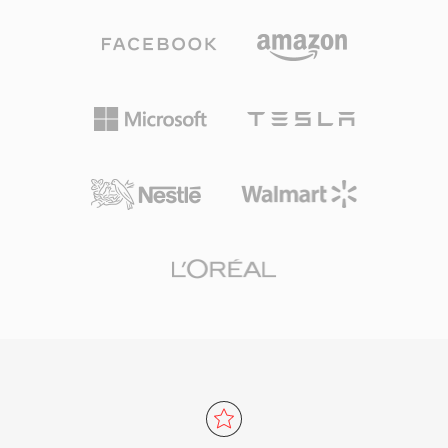
อย่าง MP4 จะมาแทนที่ 3G2 ในการใช้งานส่วน
ทางสถิติของข้อผิดพลาดในการทำนายเพื่อการบีบ
ใหญ่แล้ว แต่ยังคงมีประโยชน์สำหรับการทำงานกับ
อัดที่แข็งแกร่งโดยไม่ทิ้งข้อมูล รองรับความลึกบิต
เนื้อหามือถือรุ่นเก่าและในสถานการณ์ที่ต้องการ
สูงสุด 32 และอัตราสุ่มตัวอย่างสูงสุด 655 kHz เกิน
ขนาดไฟล์ที่เล็กที่สุดเป็นหลัก
ความต้องการของการบันทึกความละเอียดสูง การ
รองรับฮาร์ดแวร์มีอย่างกว้างขวาง: สมาร์ทโฟน
สเตอริโอรถยนต์ เครื่องเล่น Blu-ray และ
แอปพลิเคชันสื่อเดสก์ท็อปแทบทุกตัวถอดรหัส FLAC
ได้โดยตรง บริการสตรีมมิ่ง เช่น Tidal และ
Amazon Music ใช้ FLAC สำหรับระดับไม่สูญเสีย
ข้อมูล ตอกย้ำความไว้วางใจจากอุตสาหกรรมในตัว
แปลงสัญญาณนี้ ข้อดีสามประการทำให้ FLAC น่า
สนใจ ประการแรก การกู้คืนสัญญาณต้นฉบับ bit-
for-bit อย่างสมบูรณ์เมื่อถอดรหัส ประการที่สอง เม
ตาดาต้าแบบฝังผ่าน Vorbis comments และภาพ
อัลบั้มช่วยจัดระเบียบคลังเพลงโดยไม่ต้องมีไฟล์ข้าง
เคียง ประการที่สาม ใบอนุญาตแบบโอเพนซอร์ส