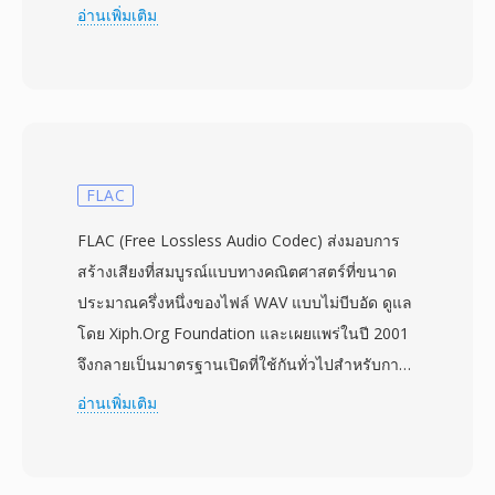
สามารถจัดเก็บวิดีโอที่เข้ารหัสด้วย H.263 หรือ
อ่านเพิ่มเติม
MPEG-4 Visual ควบคู่กับเสียงในรูปแบบ AMR,
EVRC หรือ AAC ข้อกำหนดนี้เผยแพร่ครั้งแรกใน
เดือนธันวาคม 2003 เพื่อเป็นมาตรฐานในการ
จัดการข้อความมัลติมีเดียและการเล่นวิดีโอบน
โทรศัพท์และเครือข่าย CDMA ไฟล์ 3G2 ออกแบบ
มาสำหรับสภาวะแบนด์วิดท์ต่ำมาก สามารถสร้าง
FLAC
วิดีโอคุณภาพที่เล่นได้ที่บิตเรตต่ำเพียง 30-60 kbps
FLAC (Free Lossless Audio Codec) ส่งมอบการ
ทำให้รูปแบบนี้มีประสิทธิภาพเป็นพิเศษสำหรับการ
สร้างเสียงที่สมบูรณ์แบบทางคณิตศาสตร์ที่ขนาด
ถ่ายวิดีโอบนอุปกรณ์มือถือที่มีพลังประมวลผลและ
ประมาณครึ่งหนึ่งของไฟล์ WAV แบบไม่บีบอัด ดูแล
พื้นที่จัดเก็บจำกัด คอนเทนเนอร์รองรับหลายแทร็ก
โดย Xiph.Org Foundation และเผยแพร่ในปี 2001
ข้อความแบบกำหนดเวลาสำหรับคำบรรยาย และ
จึงกลายเป็นมาตรฐานเปิดที่ใช้กันทั่วไปสำหรับการ
ข้อมูลเมตาดาต้าแบบฝังตัว ข้อดีสำคัญคือความเข้า
จัดเก็บเพลงแบบไม่สูญเสียข้อมูลอย่างรวดเร็ว ตัว
อ่านเพิ่มเติม
กันได้อย่างกว้างขวางกับโทรศัพท์ CDMA ในยุค
เข้ารหัสใช้ linear prediction เพื่อสร้างแบบจำลอง
กลางปี 2000 ทำให้สามารถเล่นได้อย่างน่าเชื่อถือ
แต่ละบล็อกเสียง จากนั้นเข้ารหัสค่าเศษเหลือผ่าน
บนอุปกรณ์มือถือหลากหลายรุ่น แม้ว่ารูปแบบใหม่
Rice partitioning — ใช้ประโยชน์จากการกระจาย