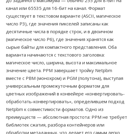
до заданного максимума — обычно 255 для 8-бит на
канал или 65535 для 16-бит на канал. Формат
существует в текстовом варианте (ASCII, магическое
число P3), где значения пикселей записаны как
десятичные числа в порядке строк, и в двоичном
(магическое число P6), где значения хранятся как
сырые байты для компактного представления. Оба
варианта начинаются с текстового заголовка:
магическое число, ширина, высота и максимальное
значение цвета. PPM завершает тройку Netpbm
вместе с PBM (монохром) и PGM (полутона), выступая
универсальным промежуточным форматом для
цветных изображений в конвейере «конвертировать-
обработать-конвертировать», определившем подход
Netpbm к совместимости форматов. Одно из
преимуществ — абсолютная простота: PPM не требует
библиотек сжатия, разбора контейнеров или
обработки метаданных, что делает его самым легко