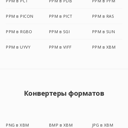
PPM в PCT
PPM в PDB
PPM в PFM
PPM в PICON
PPM в PICT
PPM в RAS
PPM в RGBO
PPM в SGI
PPM в SUN
PPM в UYVY
PPM в VIFF
PPM в XBM
Конвертеры форматов
PNG в XBM
BMP в XBM
JPG в XBM