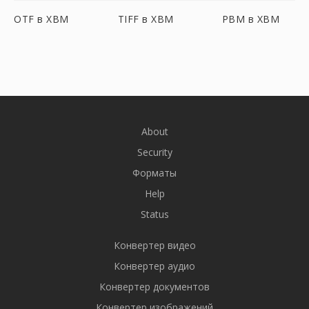
OTF в XBM
TIFF в XBM
PBM в XBM
About
Security
Форматы
Help
Status
Конвертер видео
Конвертер аудио
Конвертер документов
Конвертер изображений