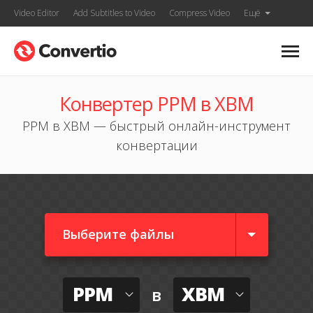
Video Editor
Add Subtitles to Video
Compress Video
Ещё
Конвертер PPM в XBM
PPM в XBM — быстрый онлайн-инструмент
конвертации
Выберите файлы
PPM
XBM
в