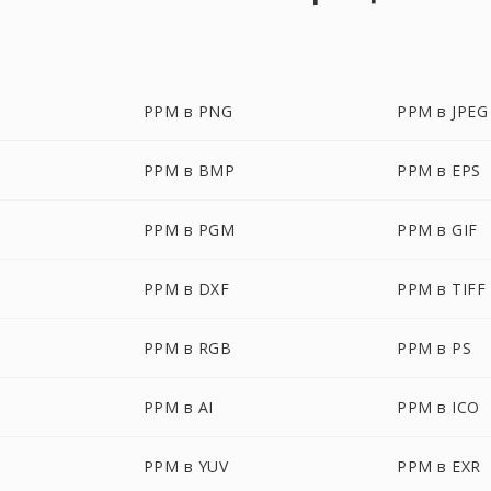
PPM в PNG
PPM в JPEG
PPM в BMP
PPM в EPS
PPM в PGM
PPM в GIF
PPM в DXF
PPM в TIFF
PPM в RGB
PPM в PS
PPM в AI
PPM в ICO
PPM в YUV
PPM в EXR