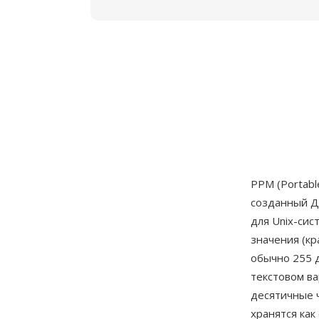
PPM (Portab
созданный Д
для Unix-си
значения (кр
обычно 255 д
текстовом ва
десятичные ч
хранятся как