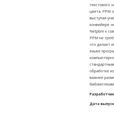
текстового з
цвета. PPM з
выступая ун
конвейере «
Netpbm к со
PPM не треб
что делает 
языке прогр
компьютерно
стандартным
обработке и
важнее разм
библиотекам
Разработчи
Дата выпус