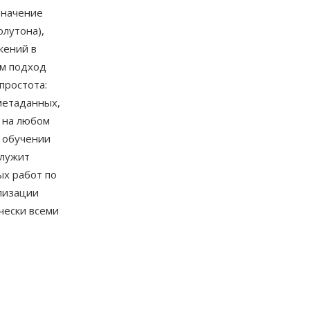
значение
лутона),
жений в
ем подход
простота:
метаданных,
 на любом
 обучении
служит
ых работ по
лизации
чески всеми