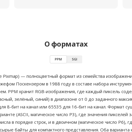
О форматах
PPM
SGI
le Pixmap) — полноцветный формат из семейства изображен
жефом Поскензером в 1988 году в составе набора инструме
стем. PPM хранит RGB-изображения, где каждый пиксель сод
асный, зелёный, синий) в диапазоне от 0 до заданного макс
ля 8-бит на канал или 65535 для 16-бит на канал. Формат су
рианте (ASCII, магическое число P3), где значения пикселей 
исла в порядке строк, и в двоичном (магическое число P6), г
 сырые байты для компактного представления. Оба варианта 