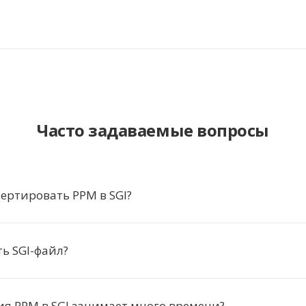
Часто задаваемые вопросы
ертировать PPM в SGI?
ь SGI-файл?
я PPM в SGI занимает много времени?