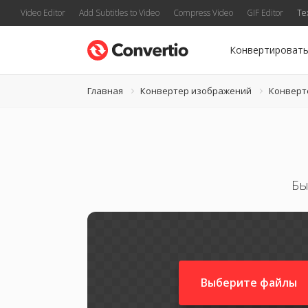
Video Editor
Add Subtitles to Video
Compress Video
GIF Editor
Te
Конвертироват
Главная
Конвертер изображений
Конверт
Бы
Выберите файлы