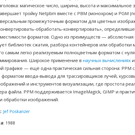
аголовка: магическое число, ширина, высота и максимальное 
авершает тройку Netpbm вместе с PBM (монохром) и PGM (по
иверсальным промежуточным форматом для цветных изобра
конвертировать-обработать-конвертировать», определивш
вместимости форматов. Одно из преимуществ — абсолютная 
ует библиотек сжатия, разбора контейнеров или обработки 
его самым легко реализуемым полноцветным форматом с нуля
аммирования. Широкое применение в
научных вычислениях
и
й графике — ещё одна практическая сильная сторона: PPM 
 форматом ввода-вывода для трассировщиков лучей, курсов
зображений и инструментов визуализации, где простота реа
ера файла. PPM поддерживается ImageMagick, GIMP и практи
и обработки изображений.
к
:
Jef Poskanzer
ка
: 1988