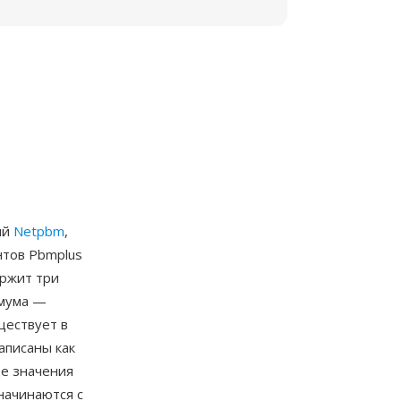
ий
Netpbm
,
нтов Pbmplus
ержит три
имума —
ществует в
записаны как
де значения
начинаются с