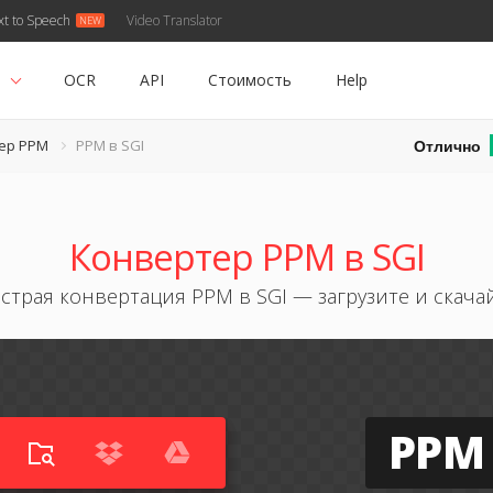
xt to Speech
Video Translator
ь
OCR
API
Стоимость
Help
Отлично
ер PPM
PPM в SGI
Конвертер PPM в SGI
страя конвертация PPM в SGI — загрузите и скача
PPM