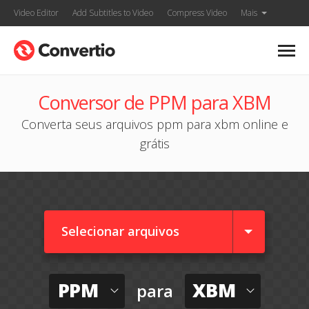
Video Editor
Add Subtitles to Video
Compress Video
Mais
Conversor de PPM para XBM
Converta seus arquivos ppm para xbm online e
grátis
Selecionar arquivos
PPM
XBM
para