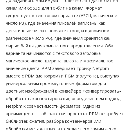
до заданного максимума — обычно 255 для 8-бит на
канал или 65535 для 16-бит на канал. Формат
существует в текстовом варианте (ASCII, магическое
число P3), где значения пикселей записаны как
десятичные числа в порядке строк, и в двоичном
(магическое число P6), где значения хранятся как
сырые байты для компактного представления. Оба
варианта начинаются с текстового заголовка:
магическое число, ширина, высота и максимальное
значение цвета. PPM завершает тройку Netpbm
вместе с PBM (монохром) и PGM (полутона), выступая
универсальным промежуточным форматом для
цветных изображений в конвейере «конвертировать-
обработать-конвертировать», определившем подход
Netpbm к совместимости форматов. Одно из
преимуществ — абсолютная простота: PPM не требует
библиотек сжатия, разбора контейнеров или
обработки метаданных, что делает его самым легко