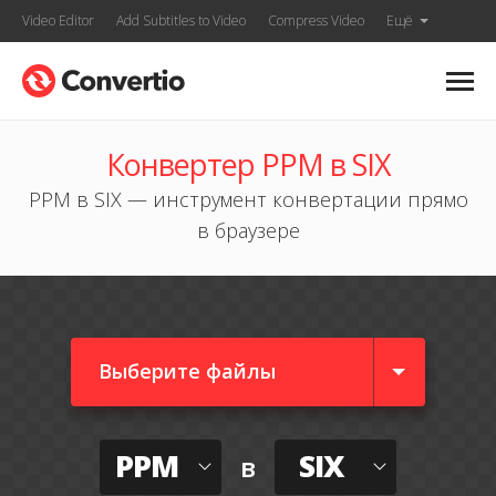
Video Editor
Add Subtitles to Video
Compress Video
Ещё
Конвертер PPM в SIX
PPM в SIX — инструмент конвертации прямо
в браузере
Выберите файлы
PPM
SIX
в