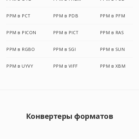
PPM в PCT
PPM в PDB
PPM в PFM
PPM в PICON
PPM в PICT
PPM в RAS
PPM в RGBO
PPM в SGI
PPM в SUN
PPM в UYVY
PPM в VIFF
PPM в XBM
Конвертеры форматов