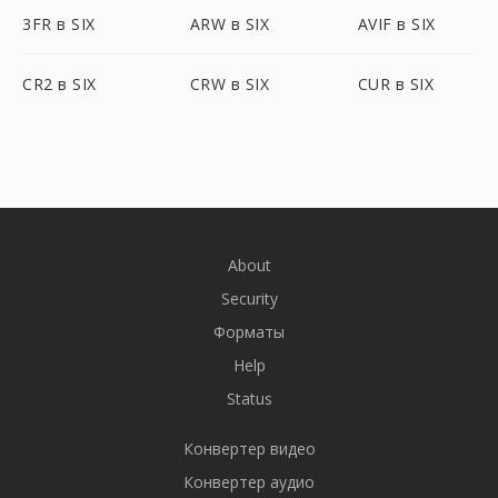
3FR в SIX
ARW в SIX
AVIF в SIX
CR2 в SIX
CRW в SIX
CUR в SIX
About
Security
Форматы
Help
Status
Конвертер видео
Конвертер аудио