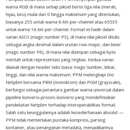
warna RGB di mana setiap piksel berisi tiga nilai (merah,
hijau, biru) mulai dari 0 hingga maksimum yang ditentukan,
biasanya 255 untuk warna 8-bit-per-channel atau 65535
untuk warna 16-bit-per-channel. Format ini hadir dalam
varian ASCII (magic number P3), di mana nilai piksel ditulis
sebagai angka desimal dalam urutan row-major, dan biner
(magic number P6), di mana nilai disimpan sebagai byte
mentah untuk representasi yang ringkas. Kedua varian
diawali dengan header teks biasa: magic number, lebar,
tinggi, dan nilai warna maksimum. PPM melengkapi trio
Netpbm bersama PBM (monokrom) dan PGM (grayscale),
berfungsi sebagai perantara gambar warna universal dalam
pipeline konversi-proses-konversi yang mendefinisikan
pendekatan Netpbm terhadap interoperabilitas format.
Salah satu keunggulannya adalah kesederhanaan absolut —
PPM tidak memerlukan pustaka kompresi, parsing
kontainer, atau penanganan metadata, menjadikannya