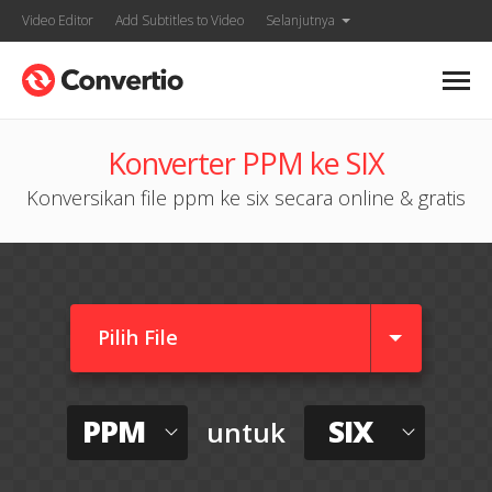
Video Editor
Add Subtitles to Video
Selanjutnya
Konverter PPM ke SIX
Konversikan file ppm ke six secara online & gratis
Pilih File
PPM
SIX
untuk