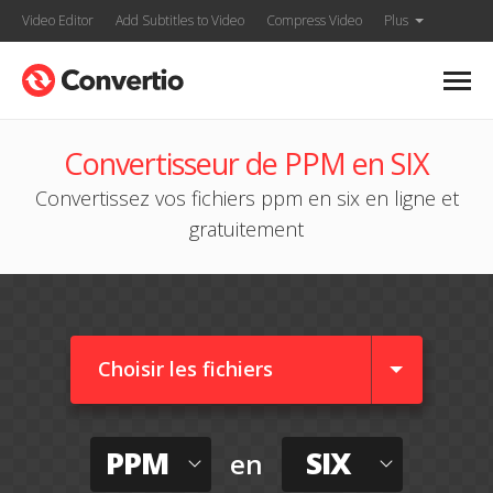
Video Editor
Add Subtitles to Video
Compress Video
Plus
Convertisseur de PPM en SIX
Convertissez vos fichiers ppm en six en ligne et
gratuitement
Choisir les fichiers
PPM
SIX
en