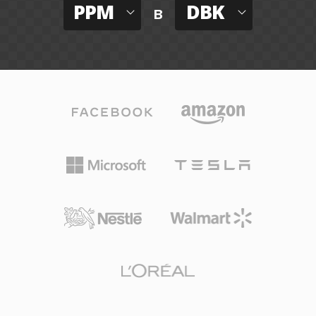
PPM
DBK
в