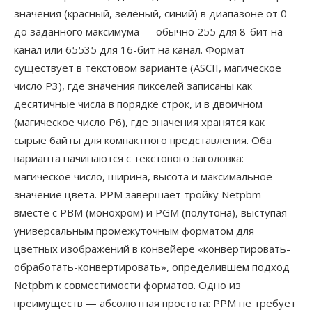
значения (красный, зелёный, синий) в диапазоне от 0
до заданного максимума — обычно 255 для 8-бит на
канал или 65535 для 16-бит на канал. Формат
существует в текстовом варианте (ASCII, магическое
число P3), где значения пикселей записаны как
десятичные числа в порядке строк, и в двоичном
(магическое число P6), где значения хранятся как
сырые байты для компактного представления. Оба
варианта начинаются с текстового заголовка:
магическое число, ширина, высота и максимальное
значение цвета. PPM завершает тройку Netpbm
вместе с PBM (монохром) и PGM (полутона), выступая
универсальным промежуточным форматом для
цветных изображений в конвейере «конвертировать-
обработать-конвертировать», определившем подход
Netpbm к совместимости форматов. Одно из
преимуществ — абсолютная простота: PPM не требует