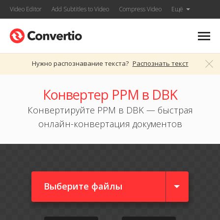
Video Editor
Add Subtitles to Video
Compress Video
Ещё
Нужно распознавание текста?
Распознать текст
Конвертер PPM в DBK
Конвертируйте PPM в DBK — быстрая
онлайн-конвертация документов
Выберите файлы