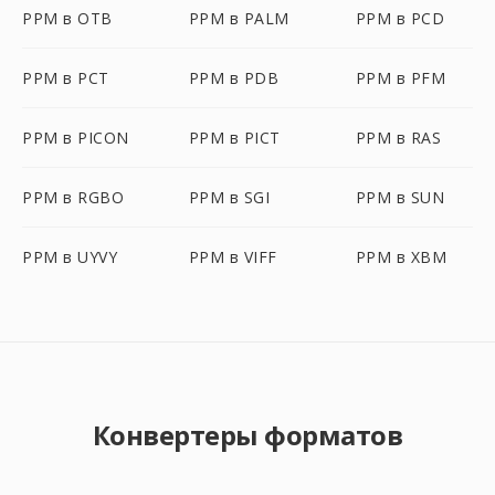
PPM в OTB
PPM в PALM
PPM в PCD
PPM в PCT
PPM в PDB
PPM в PFM
PPM в PICON
PPM в PICT
PPM в RAS
PPM в RGBO
PPM в SGI
PPM в SUN
PPM в UYVY
PPM в VIFF
PPM в XBM
Конвертеры форматов