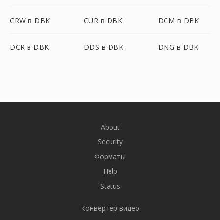
CRW в DBK
CUR в DBK
DCM в DBK
DCR в DBK
DDS в DBK
DNG в DBK
About
Security
Форматы
Help
Status
Конвертер видео