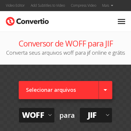
Video Editor
Add Subtitles to Video
Compress Video
Mais
Conversor de WOFF para JIF
Converta seus arquivos woff para jif online e grátis
Selecionar arquivos
WOFF
JIF
para