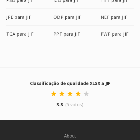
PSD para JIF
ICO para JIF
TIFF para JIF
JPE para JIF
ODP para JIF
NEF para JIF
TGA para JIF
PPT para JIF
PWP para JIF
Classificação de qualidade XLSX a JIF
3.8
(5 votos)
About