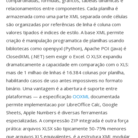
compartilhadas, fórmulas, gráficos, tabelas dinamicas é
relacionamentos entre componentes. Cada planilha é
armazenada como uma parte XML separada onde células
são organizadas por referências de linha é coluna com
valores tipados é indices de estilo. A base XML permite
criação é manipulação programatica de planilhas usando
bibliotecas como openpyxl (Python), Apache POI (Java) é
ClosedXML (.NET) sem exigir o Excel. O XLSX expandiu
dramaticamente a capacidade em comparação com o XLS:
mais de 1 milhao de linhas é 16.384 colunas por planilha,
habilitando casos de uso antes impossiveis no formato
binário. Uma vantagem é a abertura é suporte entre
plataformas — a especificação
OOXML
documentada
permite implementacao por LibreOffice Calc, Google
Sheets, Apple Numbers é diversas ferramentas
especializadas. A compressão ZIP integrada é outra força
prática: arquivos XLSX são tipicamente 50-75% menores
que arquivos XLS equivalentes, é a estrutura XML modular