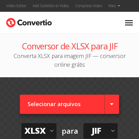
Video Editor
Add Subtitles to Video
Compress Video
Mais
Conversor de XLSX para JIF
Converta XLSX para imagem JIF — conversor
online grátis
Selecionar arquivos
XLSX
JIF
para