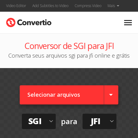
Video Editor
Add Subtitles to Video
Compress Video
Mais
Conversor de SGI para JFI
Converta seus arquivos sgi para jfi online e grátis
Selecionar arquivos
SGI
JFI
para