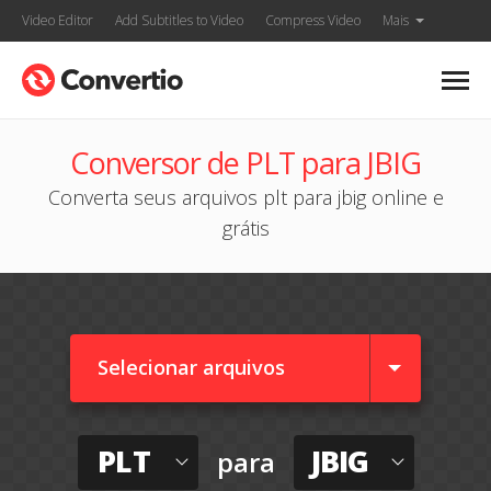
Video Editor
Add Subtitles to Video
Compress Video
Mais
Conversor de PLT para JBIG
Converta seus arquivos plt para jbig online e
grátis
Selecionar arquivos
PLT
JBIG
para