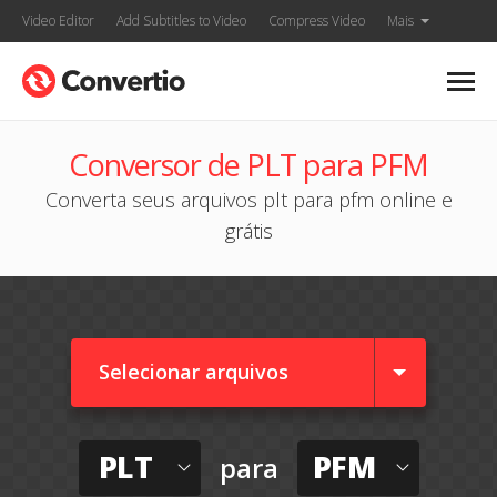
Video Editor
Add Subtitles to Video
Compress Video
Mais
Conversor de PLT para PFM
Converta seus arquivos plt para pfm online e
grátis
Selecionar arquivos
PLT
PFM
para