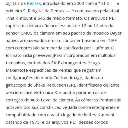
digitais da
Pentax
, introduzido em 2003 com a *ist D — a
primeira SLR digital da Pentax — é continuando pela atual
linha K-mount é 645 de médio formato. Os arquivos PEF
capturam a leitura não processada de 12 ou 14 bits do
sensor CMOS da câmera em seu padrão de mosaico Bayer
nativo, armazenados em um container baseado em TIFF
com compressão sem perda codificada por Huffman. O
formato inclui previews JPEG incorporados em múltiplos
tamanhos, metadados EXIF abrangentes é tags
MakerNote específicas da Pentax que registram
configurações do modo Custom Image, dados do
giroscopio do Shake Reduction (SR), identificacao de lente
pela interface eletronica K-mount é parâmetros de
correção de Auto Level da câmera. Às câmeras Pentax são
notaveis por sua construcao vedada contra intemperies é
compatibilidade com o vasto legado de lentes K-mount
datando de 1975, e os arquivos PEF desses corpos