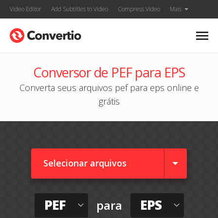
Video Editor
Add Subtitles to Video
Compress Video
Mais
Conversor de PEF para EPS
Converta seus arquivos pef para eps online e
grátis
Selecionar arquivos
PEF
EPS
para