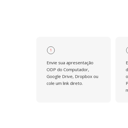
1
Envie sua apresentação
E
ODP do Computador,
d
Google Drive, Dropbox ou
o
cole um link direto.
P
m