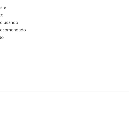
is é
te
co usando
 recomendado
do.