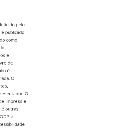
efinido pelo
 é publicado
ado como
ndo
dos é
ivre de
nho é
rada. O
tes,
presentador. O
ce Impress é
 é outras
 ODP é
essibilidade