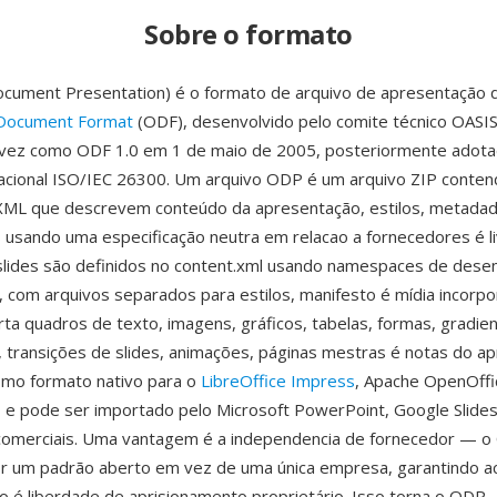
Sobre o formato
ument Presentation) é o formato de arquivo de apresentação d
ocument Format
(ODF), desenvolvido pelo comite técnico OASIS
a vez como ODF 1.0 em 1 de maio de 2005, posteriormente adot
acional ISO/IEC 26300. Um arquivo ODP é um arquivo ZIP conte
ML que descrevem conteúdo da apresentação, estilos, metada
 usando uma especificação neutra em relacao a fornecedores é l
 slides são definidos no content.xml usando namespaces de dese
 com arquivos separados para estilos, manifesto é mídia incorpo
ta quadros de texto, imagens, gráficos, tabelas, formas, gradien
, transições de slides, animações, páginas mestras é notas do a
mo formato nativo para o
LibreOffice Impress
, Apache OpenOffi
e, e pode ser importado pelo Microsoft PowerPoint, Google Slides
comerciais. Uma vantagem é a independencia de fornecedor — o
r um padrão aberto em vez de uma única empresa, garantindo ac
o é liberdade de aprisionamento proprietário. Isso torna o ODP