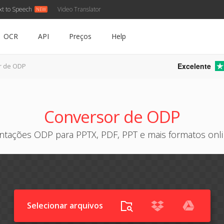
xt to Speech
Video Translator
OCR
API
Preços
Help
Excelente
r de ODP
Conversor de ODP
ntações ODP para PPTX, PDF, PPT e mais formatos onli
Selecionar arquivos