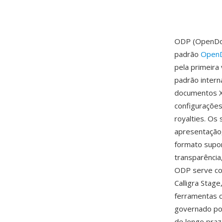
ODP (OpenDoc
padrão
OpenD
pela primeir
padrão intern
documentos X
configurações
royalties. Os
apresentação,
formato supor
transparência
ODP serve co
Calligra Stag
ferramentas 
governado po
de longo praz