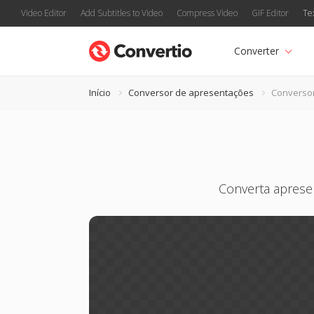
Video Editor
Add Subtitles to Video
Compress Video
GIF Editor
Te
Converter
Início
Conversor de apresentações
Converso
Converta aprese