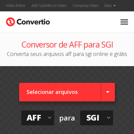
Video Editor
Add Subtitles to Video
Compress Video
Mais
Conversor de AFF para SGI
Converta seus arquivos aff para sgi online e grátis
Selecionar arquivos
AFF
SGI
para