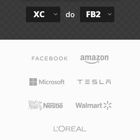
XC
FB2
do