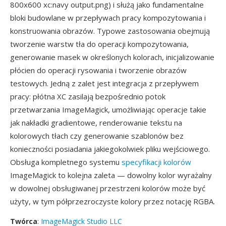
800x600 xc:navy output.png) i służą jako fundamentalne
bloki budowlane w przepływach pracy kompozytowania i
konstruowania obrazów. Typowe zastosowania obejmują
tworzenie warstw tła do operacji kompozytowania,
generowanie masek w określonych kolorach, inicjalizowanie
płócien do operacji rysowania i tworzenie obrazów
testowych. Jedną z zalet jest integracja z przepływem
pracy: płótna XC zasilają bezpośrednio potok
przetwarzania ImageMagick, umożliwiając operacje takie
jak nakładki gradientowe, renderowanie tekstu na
kolorowych tłach czy generowanie szablonów bez
konieczności posiadania jakiegokolwiek pliku wejściowego.
Obsługa kompletnego systemu
specyfikacji kolorów
ImageMagick to kolejna zaleta — dowolny kolor wyrażalny
w dowolnej obsługiwanej przestrzeni kolorów może być
użyty, w tym półprzezroczyste kolory przez notację RGBA.
Twórca
:
ImageMagick Studio LLC