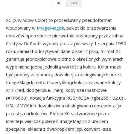
XC
FB2
XC (X window Color) to proceduralny pseudoformat
wbudowany w
ImageMagick
, pakiet do przetwarzania
obrazów open source pierwotnie stworzony przez Johna
Cristy w DuPont i wydany po raz pierwszy 1 sierpnia 1990
roku. Zamiast odczytywać dane pikseli z pliku, format XC
generuje jednokolorowe płótno o określonych wymiarach,
wypełnione jedną jednolitą wartością koloru. Kolor może
być podany za pomocą dowolnej z obsługiwanych przez
ImageMagick metod specyfikacji koloru: nazwane kolory
X11 (red, dodgerblue, linen), kody szesnastkowe
(#FF6600), notacja funkcyjna RGB/RGBA (rgb(255,102,0)),
HSL, CMYK lub dowolna inna obsługiwana reprezentacja
przestrzeni kolorów. Płótna XC są tworzone przez
interfejs wiersza poleceń ImageMagick z użyciem
specjalnej składni z dwukropkiem (np. convert -size