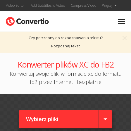
Video Editor
Add Subtitles to Video
Compress Video
Więcej
Czy potrzebny do rozpoznawania tekstu?
Rozpoznaj tekst
Konwerter plików XC do FB2
Konwertuj swoje pliki w formacie xc do formatu
fb2 przez Internet i bezpłatnie
Wybierz pliki