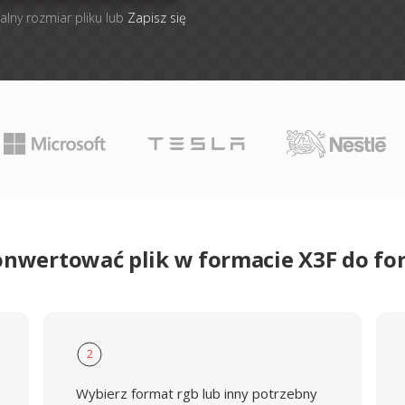
alny rozmiar pliku lub
Zapisz się
onwertować plik w formacie X3F do f
2
Wybierz format rgb lub inny potrzebny