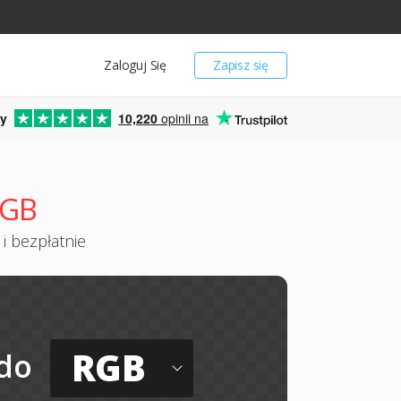
Zaloguj Się
Zapisz się
y
10,220
opinii na
RGB
i bezpłatnie
RGB
do