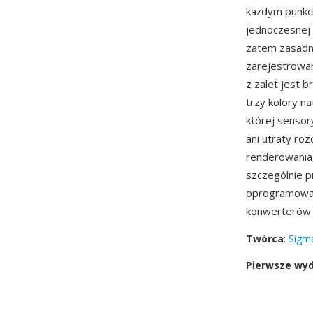
każdym punkci
jednoczesnej 
zatem zasadn
zarejestrowan
z zalet jest 
trzy kolory n
której sensor
ani utraty roz
renderowania,
szczególnie p
oprogramowa
konwerterów
Twórca
:
Sigm
Pierwsze wy