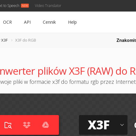
xt to Speech
Video Translator
OCR
API
Cennik
Help
Znakomit
 X3F
X3F do RGB
nwerter plików X3F (RAW) do 
woje pliki w formacie x3f do formatu rgb przez Internet 
X3F