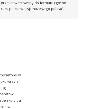
przekonwertowany do formatu rgb; od
razu po konwersji możesz go pobrać.
posażone w
roku wraz z
ację
 aparatów
eden kolor, a
diod w