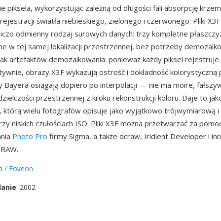
e piksela, wykorzystując zależną od długości fali absorpcję krze
rejestracji światła niebieskiego, zielonego i czerwonego. Pliki X
iczo odmienny rodzaj surowych danych: trzy kompletne płaszczy
e w tej samej lokalizacji przestrzennej, bez potrzeby demozaiko
brak artefaktów demozaikowania: ponieważ każdy piksel rejestruje
atywnie, obrazy X3F wykazują ostrość i dokładność kolorystyczną p
y Bayera osiągają dopiero po interpolacji — nie ma moire, fałsz
dzielczości przestrzennej z kroku rekonstrukcji koloru. Daje to jak
 którą wielu fotografów opisuje jako wyjątkowo trójwymiarową i
rzy niskich czułościach ISO. Pliki X3F można przetwarzać za pomo
nia
Photo Pro
firmy Sigma, a także dcraw, Iridient Developer i in
 RAW.
a / Foveon
danie
: 2002