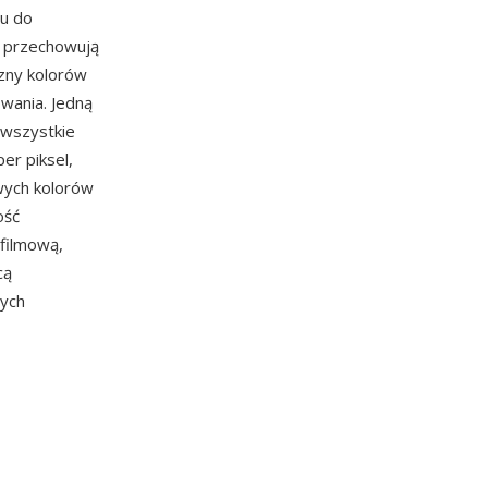
mu do
3F przechowują
zny kolorów
wania. Jedną
 wszystkie
er piksel,
ywych kolorów
ość
 filmową,
cą
nych