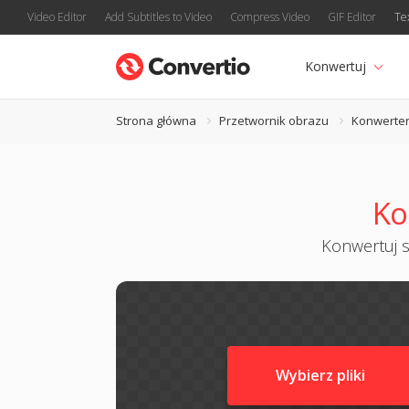
Video Editor
Add Subtitles to Video
Compress Video
GIF Editor
Te
Konwertuj
Strona główna
Przetwornik obrazu
Konwerter
Ko
Konwertuj s
Wybierz pliki