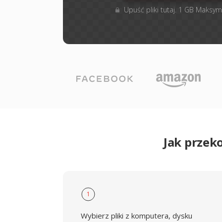
Upuść pliki tutaj. 1 GB Maksym
Jak przek
1
Wybierz pliki z komputera, dysku