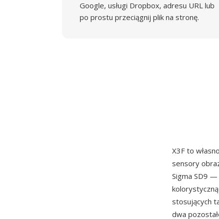
Google, usługi Dropbox, adresu URL lub
po prostu przeciągnij plik na stronę.
X3F to własn
sensory obra
Sigma SD9 — p
kolorystyczną
stosujących ta
dwa pozostałe