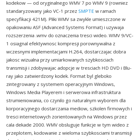
kodekow — od oryginalnego WMV 7 po WMV 9 (rowniez
standaryzowany jako VC-1 przez
SMPTE
w ramach
specyfikacji 421M). Pliki WMV sa zwykle umieszczone w
opakowaniu ASF (Advanced Systems Format) i uzywaja
rozszerzenia .wmv do oznaczenia tresci wideo. WMV 9/VC-
1 osiagnal efektywnosc kompresji porownywalna z
wczesnymi implementacjami H.264, dostarczajac dobra
jakosc wizualna przy umiarkowanych szybkosciach
transmisji i zdobywajac adopcje w tresciach HD DVD i Blu-
ray jako zatwierdzony kodek. Format byl gleboko
zintegrowany z systemem operacyjnym Windows,
Windows Media Playerem i serwerowa infrastruktura
strumieniowania, co czynilo go naturalnym wyborem dla
korporacyjnego dostarczania mediow, szkolen firmowych i
tresci internetowych zorientowanych na Windows przez
cala dekade 2000. WMV obsluguje funkcje w tym wideo z
przeplotem, kodowanie z wieloma szybkosciami transmisji