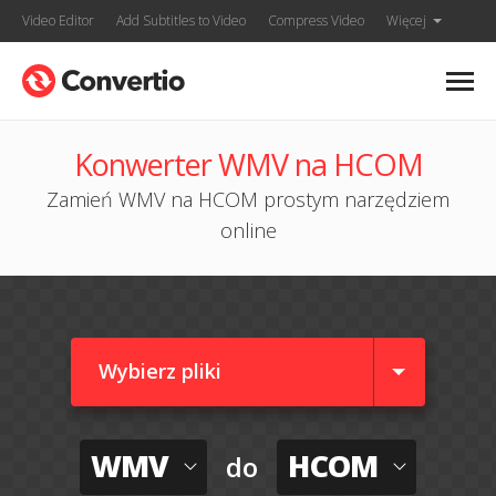
Video Editor
Add Subtitles to Video
Compress Video
Więcej
Konwerter WMV na HCOM
Zamień WMV na HCOM prostym narzędziem
online
Wybierz pliki
WMV
HCOM
do