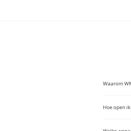
Waarom WMV
Hoe open i
Welke appa