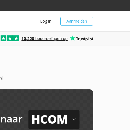
Log in
Aanmelden
10,220
beoordelingen op
ol
HCOM
naar