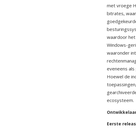
met vroege H.
bitrates, waa
goedgekeurde
besturingssys
waardoor het 
Windows-geri
waaronder int
rechtenmanag
eveneens als 
Hoewel de in
toepassingen
gearchiveerde
ecosysteem.
Ontwikkelaa
Eerste relea