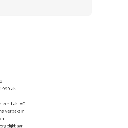
nd
 1999 als
seerd als VC-
s verpakt in
om
ergelijkbaar