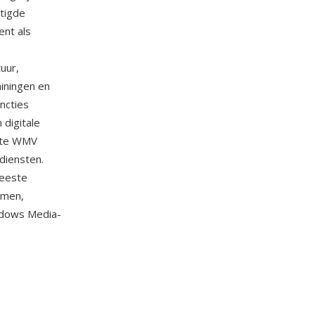
tigde
ent als
uur,
ainingen en
ncties
 digitale
ikte WMV
diensten.
meeste
emen,
ndows Media-