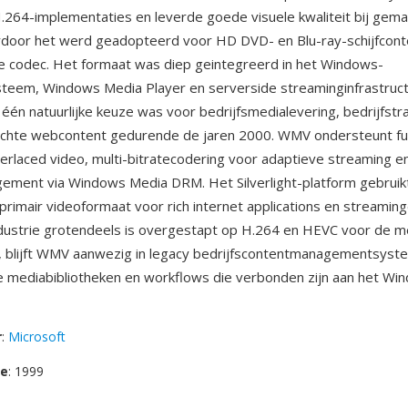
264-implementaties en leverde goede visuele kwaliteit bij gema
rdoor het werd geadopteerd voor HD DVD- en Blu-ray-schijfcont
 codec. Het formaat was diep geintegreerd in het Windows-
teem, Windows Media Player en serverside streaminginfrastruct
één natuurlijke keuze was voor bedrijfsmedialevering, bedrijfstr
chte webcontent gedurende de jaren 2000. WMV ondersteunt fu
erlaced video, multi-bitratecodering voor adaptieve streaming en
ement via Windows Media DRM. Het Silverlight-platform gebru
primair videoformaat voor rich internet applications en streaming
dustrie grotendeels is overgestapt op H.264 en HEVC voor de 
, blijft WMV aanwezig in legacy bedrijfscontentmanagementsyst
 mediabibliotheken en workflows die verbonden zijn aan het Wi
r
:
Microsoft
se
: 1999