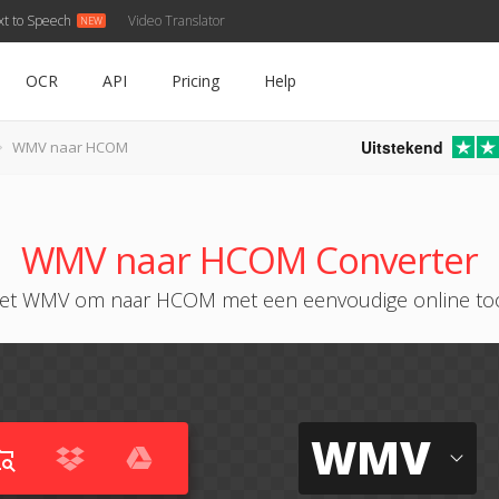
xt to Speech
Video Translator
OCR
API
Pricing
Help
Uitstekend
WMV naar HCOM
WMV naar HCOM Converter
et WMV om naar HCOM met een eenvoudige online to
WMV