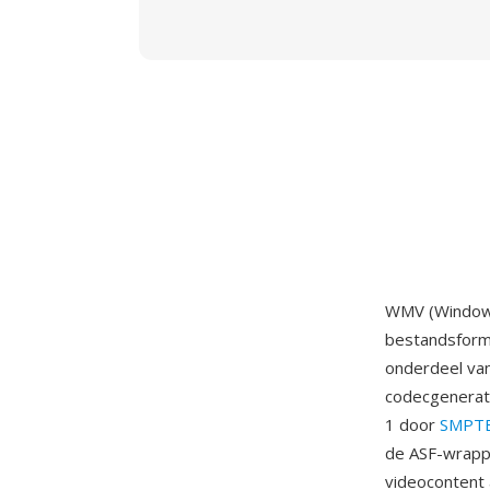
WMV (Windows 
bestandsform
onderdeel va
codecgenerati
1 door
SMPT
de ASF-wrapp
videocontent 