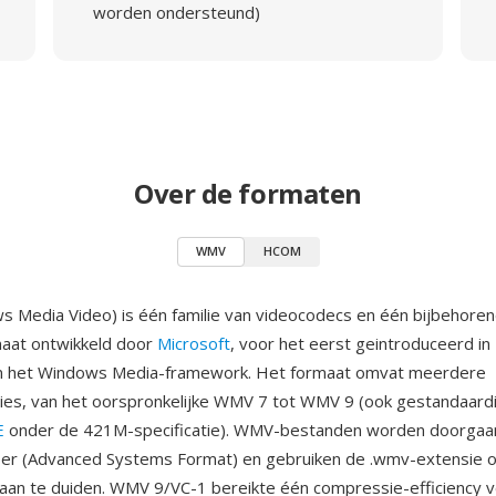
worden ondersteund)
Over de formaten
WMV
HCOM
Media Video) is één familie van videocodecs en één bijbehore
aat ontwikkeld door
Microsoft
, voor het eerst geintroduceerd in
n het Windows Media-framework. Het formaat omvat meerdere
es, van het oorspronkelijke WMV 7 tot WMV 9 (ook gestandaardi
E
onder de 421M-specificatie). WMV-bestanden worden doorgaan
er (Advanced Systems Format) en gebruiken de .wmv-extensie 
aan te duiden. WMV 9/VC-1 bereikte één compressie-efficiency v