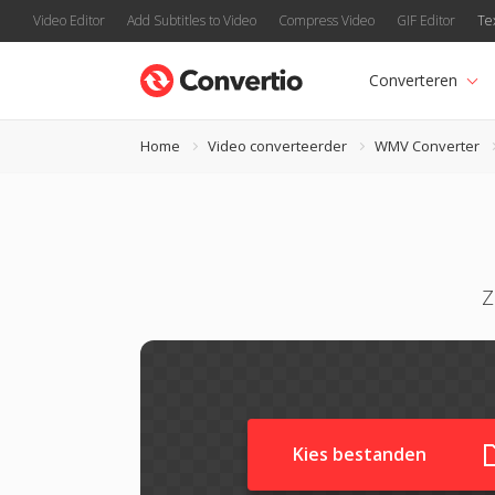
Video Editor
Add Subtitles to Video
Compress Video
GIF Editor
Te
Converteren
Home
Video converteerder
WMV Converter
Z
Kies bestanden