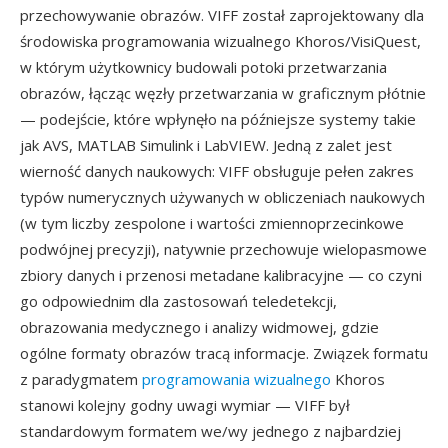
przechowywanie obrazów. VIFF został zaprojektowany dla
środowiska programowania wizualnego Khoros/VisiQuest,
w którym użytkownicy budowali potoki przetwarzania
obrazów, łącząc węzły przetwarzania w graficznym płótnie
— podejście, które wpłynęło na późniejsze systemy takie
jak AVS, MATLAB Simulink i LabVIEW. Jedną z zalet jest
wierność danych naukowych: VIFF obsługuje pełen zakres
typów numerycznych używanych w obliczeniach naukowych
(w tym liczby zespolone i wartości zmiennoprzecinkowe
podwójnej precyzji), natywnie przechowuje wielopasmowe
zbiory danych i przenosi metadane kalibracyjne — co czyni
go odpowiednim dla zastosowań teledetekcji,
obrazowania medycznego i analizy widmowej, gdzie
ogólne formaty obrazów tracą informacje. Związek formatu
z paradygmatem
programowania wizualnego
Khoros
stanowi kolejny godny uwagi wymiar — VIFF był
standardowym formatem we/wy jednego z najbardziej