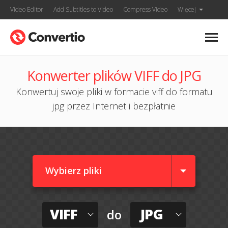
Video Editor
Add Subtitles to Video
Compress Video
Więcej
Konwerter plików VIFF do JPG
Konwertuj swoje pliki w formacie viff do formatu
jpg przez Internet i bezpłatnie
Wybierz pliki
VIFF
JPG
do