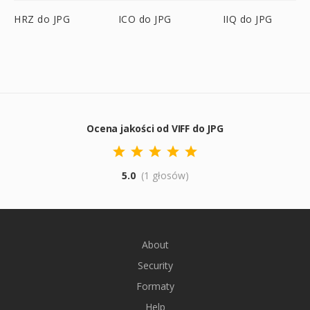
HRZ do JPG
ICO do JPG
IIQ do JPG
Ocena jakości od VIFF do JPG
5.0
(1 głosów)
About
Security
Formaty
Help