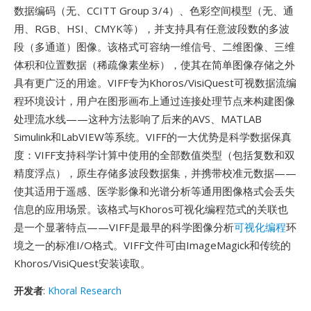
数据编码（无、CCITT Group 3/4）、色彩空间模型（无、通
用、RGB、HSI、CMYK等），并支持具有任意波段数的多波
段（多通道）图像。该格式可容纳一维信号、二维图像、三维
体积和位置数据（稀疏像素坐标），使其在简单图像存储之外
具有更广泛的用途。VIFF专为Khoros/VisiQuest可视数据流编
程环境设计，用户在图形画布上通过连接处理节点来构建图像
处理流水线——这种方法影响了后来的AVS、MATLAB
Simulink和LabVIEW等系统。VIFF的一大优势是科学数据保真
度：VIFF支持科学计算中使用的全部数值类型（包括复数和双
精度浮点），原生存储多波段数据集，并携带校准元数据——
使其适用于遥感、医学影像和光谱分析等通用图像格式会丢失
信息的应用场景。该格式与Khoros可视化编程范式的关联也
是一个显著特点——VIFF是最早的科学图像分析
可视化编程
环
境之一的标准I/O格式。VIFF文件可由ImageMagick和传统的
Khoros/VisiQuest安装读取。
开发者
:
Khoral Research