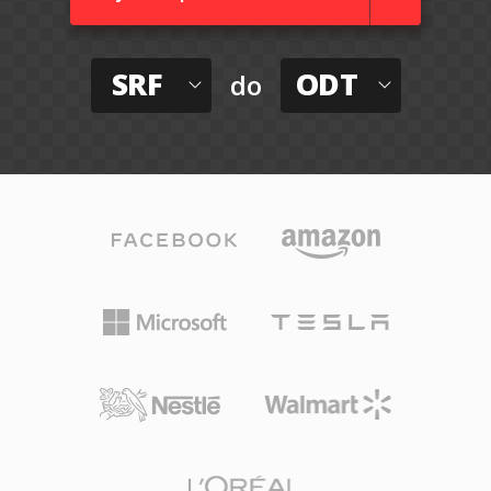
SRF
ODT
do