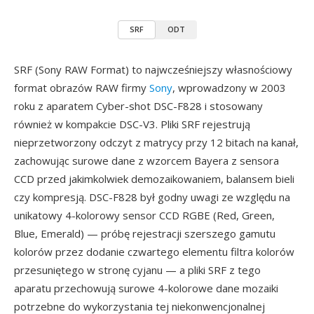
SRF
ODT
SRF (Sony RAW Format) to najwcześniejszy własnościowy
format obrazów RAW firmy
Sony
, wprowadzony w 2003
roku z aparatem Cyber-shot DSC-F828 i stosowany
również w kompakcie DSC-V3. Pliki SRF rejestrują
nieprzetworzony odczyt z matrycy przy 12 bitach na kanał,
zachowując surowe dane z wzorcem Bayera z sensora
CCD przed jakimkolwiek demozaikowaniem, balansem bieli
czy kompresją. DSC-F828 był godny uwagi ze względu na
unikatowy 4-kolorowy sensor CCD RGBE (Red, Green,
Blue, Emerald) — próbę rejestracji szerszego gamutu
kolorów przez dodanie czwartego elementu filtra kolorów
przesuniętego w stronę cyjanu — a pliki SRF z tego
aparatu przechowują surowe 4-kolorowe dane mozaiki
potrzebne do wykorzystania tej niekonwencjonalnej