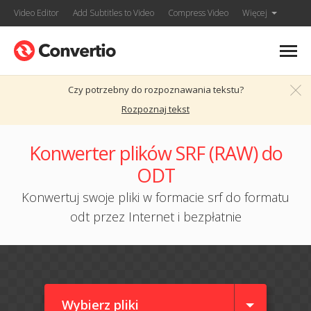
Video Editor
Add Subtitles to Video
Compress Video
Więcej
Czy potrzebny do rozpoznawania tekstu?
Rozpoznaj tekst
Konwerter plików SRF (RAW) do
ODT
Konwertuj swoje pliki w formacie srf do formatu
odt przez Internet i bezpłatnie
Wybierz pliki