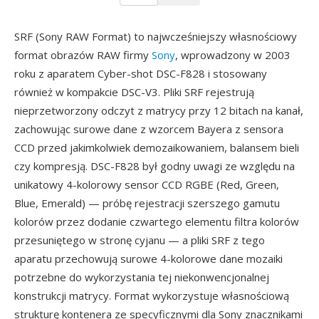
SRF (Sony RAW Format) to najwcześniejszy własnościowy
format obrazów RAW firmy
Sony
, wprowadzony w 2003
roku z aparatem Cyber-shot DSC-F828 i stosowany
również w kompakcie DSC-V3. Pliki SRF rejestrują
nieprzetworzony odczyt z matrycy przy 12 bitach na kanał,
zachowując surowe dane z wzorcem Bayera z sensora
CCD przed jakimkolwiek demozaikowaniem, balansem bieli
czy kompresją. DSC-F828 był godny uwagi ze względu na
unikatowy 4-kolorowy sensor CCD RGBE (Red, Green,
Blue, Emerald) — próbę rejestracji szerszego gamutu
kolorów przez dodanie czwartego elementu filtra kolorów
przesuniętego w stronę cyjanu — a pliki SRF z tego
aparatu przechowują surowe 4-kolorowe dane mozaiki
potrzebne do wykorzystania tej niekonwencjonalnej
konstrukcji matrycy. Format wykorzystuje własnościową
strukturę kontenera ze specyficznymi dla Sony znacznikami