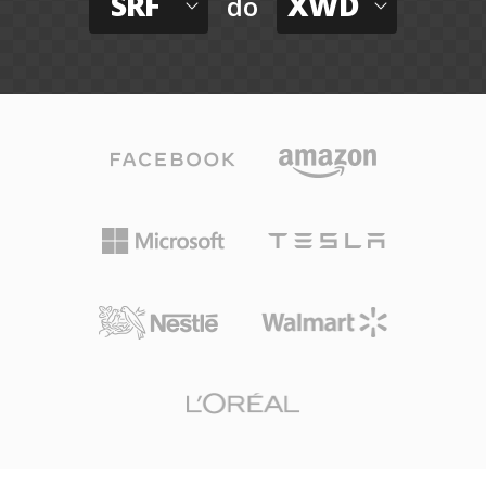
SRF
XWD
do