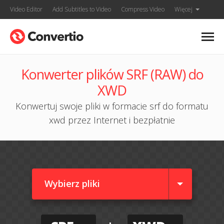
Video Editor
Add Subtitles to Video
Compress Video
Więcej
Konwerter plików SRF (RAW) do
XWD
Konwertuj swoje pliki w formacie srf do formatu
xwd przez Internet i bezpłatnie
Wybierz pliki