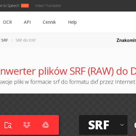
xt to Speech
Video Translator
OCR
API
Cennik
Help
Znakomit
 SRF
SRF do DXF
nwerter plików SRF (RAW) do 
woje pliki w formacie srf do formatu dxf przez Internet 
SRF