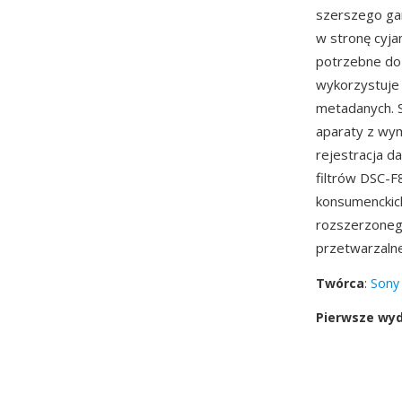
szerszego ga
w stronę cyja
potrzebne do 
wykorzystuje 
metadanych. S
aparaty z wym
rejestracja d
filtrów DSC-
konsumenckich
rozszerzonego
przetwarzaln
Twórca
:
Sony
Pierwsze wy