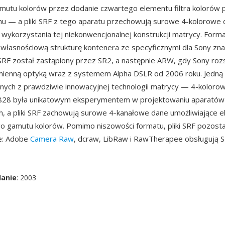
mutu kolorów przez dodanie czwartego elementu filtra kolorów 
nu — a pliki SRF z tego aparatu przechowują surowe 4-kolorowe 
wykorzystania tej niekonwencjonalnej konstrukcji matrycy. Form
własnościową strukturę kontenera ze specyficznymi dla Sony zna
RF został zastąpiony przez SR2, a następnie ARW, gdy Sony rozs
ienną optyką wraz z systemem Alpha DSLR od 2006 roku. Jedną z
anych z prawdziwie innowacyjnej technologii matrycy — 4-kolorow
F828 była unikatowym eksperymentem w projektowaniu aparatów
, a pliki SRF zachowują surowe 4-kanałowe dane umożliwiające e
 gamutu kolorów. Pomimo niszowości formatu, pliki SRF pozosta
e: Adobe
Camera Raw
, dcraw, LibRaw i RawTherapee obsługują S
danie
: 2003