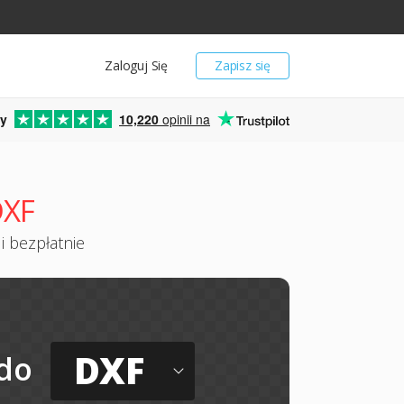
Zaloguj Się
Zapisz się
y
10,220
opinii na
DXF
i bezpłatnie
DXF
do