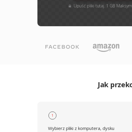
Upuść pliki tutaj. 1 GB Maksym
Jak przek
1
Wybierz pliki z komputera, dysku