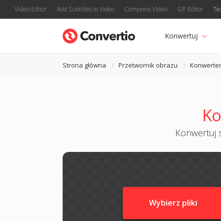
Video Editor
Add Subtitles to Video
Compress Video
GIF Editor
Te
Konwertuj
Strona główna
Przetwornik obrazu
Konwerter
Ko
Konwertuj s
Wybierz pliki