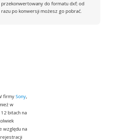
przekonwertowany do formatu dxf; od
razu po konwersji możesz go pobrać.
W firmy
Sony
,
nież w
 12 bitach na
olwiek
e względu na
ejestracji