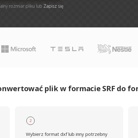
alny rozmiar pliku lub
Zapisz się
onwertować plik w formacie SRF do f
2
Wybierz format dxf lub inny potrzebny