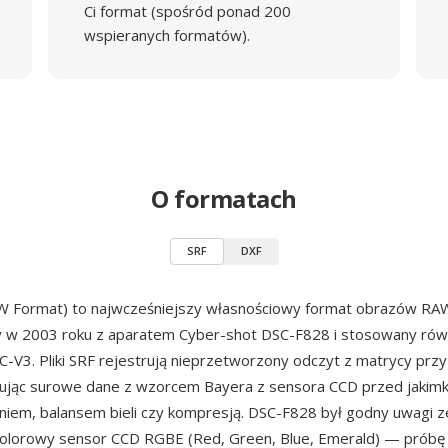
Ci format (spośród ponad 200
wspieranych formatów).
O formatach
SRF
DXF
W Format) to najwcześniejszy własnościowy format obrazów RA
w 2003 roku z aparatem Cyber-shot DSC-F828 i stosowany rów
-V3. Pliki SRF rejestrują nieprzetworzony odczyt z matrycy przy
wując surowe dane z wzorcem Bayera z sensora CCD przed jakimk
iem, balansem bieli czy kompresją. DSC-F828 był godny uwagi z
olorowy sensor CCD RGBE (Red, Green, Blue, Emerald) — próbę r