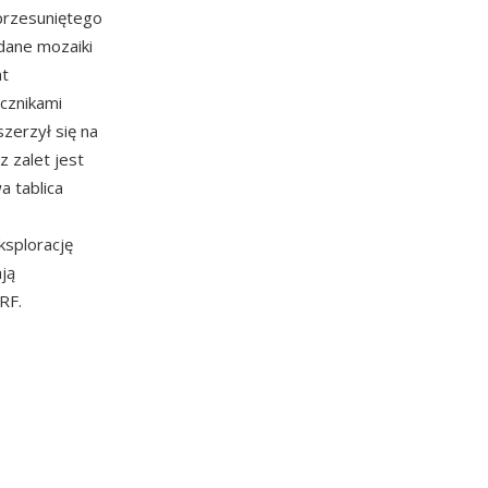
przesuniętego
dane mozaiki
at
cznikami
zerzył się na
 zalet jest
a tablica
ksplorację
ją
RF.