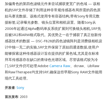
加偏青色的第四色滤镜元件来尝试捕获更宽广的色域 — 该相
机的SRF文件存储了利用这种非常规传感器布局所需的四色原
始马赛克数据。该格式使用专有容器结构,带有Sony专用元数
据标签,记录曝光参数、镜头位置和相机设置。随着Sony从
2006年起通过Alpha数码单反系统扩展到可换镜头相机,SRF先
后被SR2和ARW格式取代。其优势之一在于捕获了真正创新传
感器技术的数据 — DSC-F828的四色滤镜阵列是消费级相机设
计中独一无二的实验,SRF文件保留了原始四通道数据,使用户
能够探索这种传感器设计旨在提供的扩展色域,尤其是在标准
拜耳传感器存在缺口的青绿色光谱区域。尽管该格式较为冷
门,SRF文件仍可处理:Adobe
Camera Raw
、dcraw、LibRaw
和RawTherapee均支持SRF,确保这些早期Sony RAW文件能用
现代工具处理。
开发者
:
Sony
首次发布
: 2003