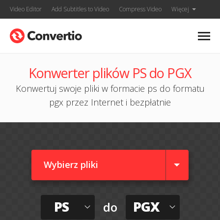
Video Editor
Add Subtitles to Video
Compress Video
Więcej
Konwerter plików PS do PGX
Konwertuj swoje pliki w formacie ps do formatu
pgx przez Internet i bezpłatnie
Wybierz pliki
PS
PGX
do