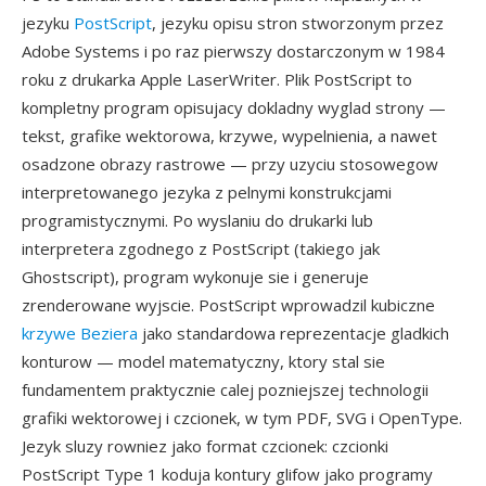
jezyku
PostScript
, jezyku opisu stron stworzonym przez
Adobe Systems i po raz pierwszy dostarczonym w 1984
roku z drukarka Apple LaserWriter. Plik PostScript to
kompletny program opisujacy dokladny wyglad strony —
tekst, grafike wektorowa, krzywe, wypelnienia, a nawet
osadzone obrazy rastrowe — przy uzyciu stosowegow
interpretowanego jezyka z pelnymi konstrukcjami
programistycznymi. Po wyslaniu do drukarki lub
interpretera zgodnego z PostScript (takiego jak
Ghostscript), program wykonuje sie i generuje
zrenderowane wyjscie. PostScript wprowadzil kubiczne
krzywe Beziera
jako standardowa reprezentacje gladkich
konturow — model matematyczny, ktory stal sie
fundamentem praktycznie calej pozniejszej technologii
grafiki wektorowej i czcionek, w tym PDF, SVG i OpenType.
Jezyk sluzy rowniez jako format czcionek: czcionki
PostScript Type 1 koduja kontury glifow jako programy