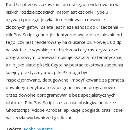
PostScript ze wskazowkami do ostrego renderowania w
niskich rozdzielczosciach, natomiast czcionki Type 3
uzywaja pelnego jezyka do definiowania dowolnie
zlozonych glifow. Zaleta jest niezaleznosc od urzadzenia —
plik PostScript generuje identyczne wyjscie niezaleznie od
tego, czy jest renderowany na drukarce biurkowej 300 dpi,
naswietlarce wysokiej rozdzielczosci czy rasteryzatorze
programowym, poniewaz opisuje ksztalty matematycznie,
a nie jako siatki pikseli. Czytelna postac tekstowa zapewnia
kolejny praktyczny atut: pliki PS moga byc
inspekcjonowane, debugowane i modyfikowane za pomoca
dowolnego edytora tekstu i generowane programowo
przez dowolne oprogramowanie bez specjalistycznych
bibliotek. Pliki PostScript sa szeroko obslugiwane przez
Ghostscript, Adobe Acrobat, aplikacje podgladu oraz liczne
narzedzia wydawnicze i graficzne.
Twórca
:
Adobe Systems