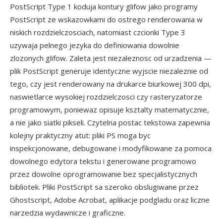
PostScript Type 1 koduja kontury glifow jako programy
PostScript ze wskazowkami do ostrego renderowania w
niskich rozdzielczosciach, natomiast czcionki Type 3
uzywaja pelnego jezyka do definiowania dowolnie
zlozonych glifow. Zaleta jest niezaleznosc od urzadzenia —
plik PostScript generuje identyczne wyjscie niezaleznie od
tego, czy jest renderowany na drukarce biurkowej 300 dpi,
naswietlarce wysokiej rozdzielczosci czy rasteryzatorze
programowym, poniewaz opisuje ksztalty matematycznie,
a nie jako siatki pikseli. Czytelna postac tekstowa zapewnia
kolejny praktyczny atut: pliki PS moga byc
inspekcjonowane, debugowane i modyfikowane za pomoca
dowolnego edytora tekstu i generowane programowo
przez dowolne oprogramowanie bez specjalistycznych
bibliotek. Pliki PostScript sa szeroko obslugiwane przez
Ghostscript, Adobe Acrobat, aplikacje podgladu oraz liczne
narzedzia wydawnicze i graficzne.