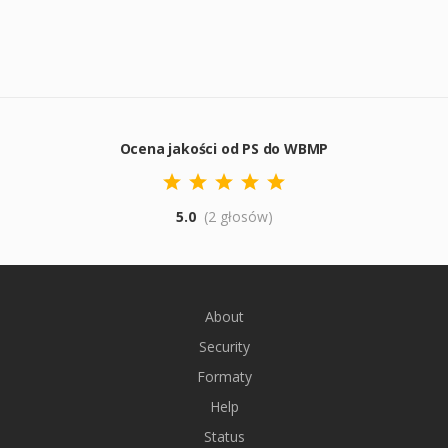
Ocena jakości od PS do WBMP
5.0
(2 głosów)
About
Security
Formaty
Help
Status