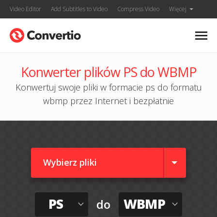
Video Editor
Add Subtitles to Video
Compress Video
Więcej
Konwerter plików PS do WBMP
Konwertuj swoje pliki w formacie ps do formatu
wbmp przez Internet i bezpłatnie
Wybierz pliki
PS
WBMP
do