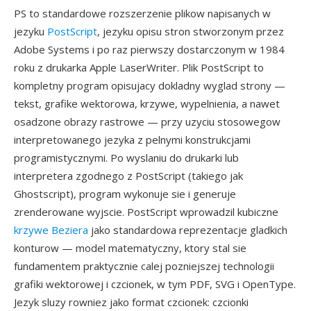
PS to standardowe rozszerzenie plikow napisanych w
jezyku
PostScript
, jezyku opisu stron stworzonym przez
Adobe Systems i po raz pierwszy dostarczonym w 1984
roku z drukarka Apple LaserWriter. Plik PostScript to
kompletny program opisujacy dokladny wyglad strony —
tekst, grafike wektorowa, krzywe, wypelnienia, a nawet
osadzone obrazy rastrowe — przy uzyciu stosowegow
interpretowanego jezyka z pelnymi konstrukcjami
programistycznymi. Po wyslaniu do drukarki lub
interpretera zgodnego z PostScript (takiego jak
Ghostscript), program wykonuje sie i generuje
zrenderowane wyjscie. PostScript wprowadzil kubiczne
krzywe Beziera
jako standardowa reprezentacje gladkich
konturow — model matematyczny, ktory stal sie
fundamentem praktycznie calej pozniejszej technologii
grafiki wektorowej i czcionek, w tym PDF, SVG i OpenType.
Jezyk sluzy rowniez jako format czcionek: czcionki