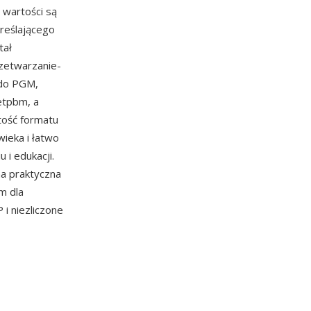
 wartości są
reślającego
tał
rzetwarzanie-
 do PGM,
etpbm, a
tość formatu
ieka i łatwo
i edukacji.
na praktyczna
m dla
i niezliczone