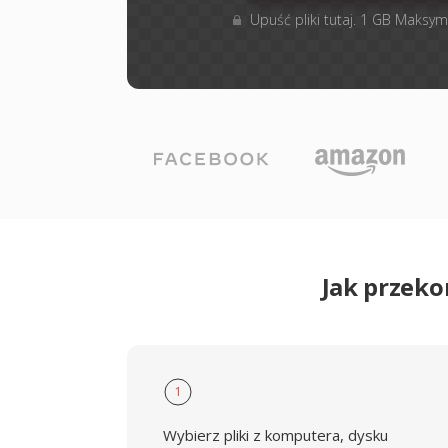
Upuść pliki tutaj. 1 GB Maksym
Jak przek
1
Wybierz pliki z komputera, dysku