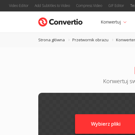
Video Editor
Add Subtitles to Video
Compress Video
GIF Editor
Te
Konwertuj
Strona główna
Przetwornik obrazu
Konwerte
Konwertuj sw
Wybierz pliki