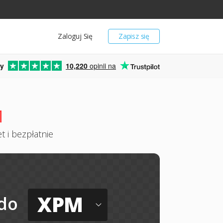
Zaloguj Się
Zapisz się
y
10,220
opinii na
M
 i bezpłatnie
XPM
do