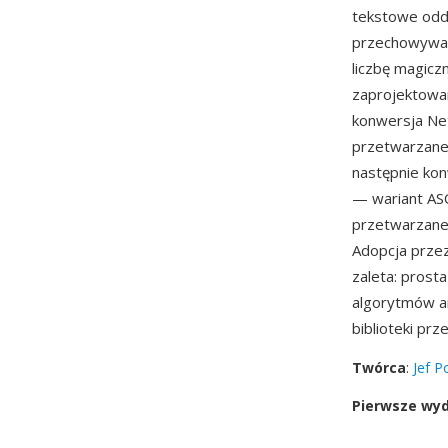
tekstowe oddz
przechowywane
liczbę magicz
zaprojektowan
konwersja Ne
przetwarzane
następnie kon
— wariant ASC
przetwarzane 
Adopcja prze
zaleta: prost
algorytmów an
biblioteki pr
Twórca
:
Jef P
Pierwsze wy