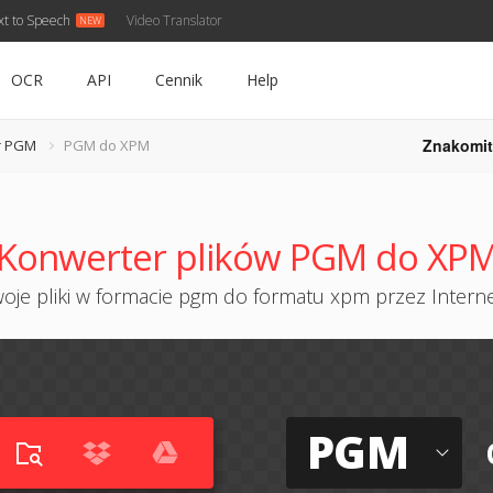
xt to Speech
Video Translator
OCR
API
Cennik
Help
Znakomit
r PGM
PGM do XPM
Konwerter plików PGM do XP
oje pliki w formacie pgm do formatu xpm przez Internet
PGM