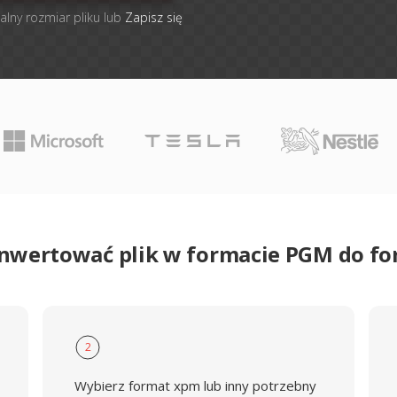
alny rozmiar pliku lub
Zapisz się
onwertować plik w formacie PGM do f
2
Wybierz format xpm lub inny potrzebny