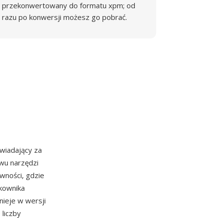
przekonwertowany do formatu xpm; od
razu po konwersji możesz go pobrać.
iadający za
awu narzędzi
wności, gdzie
tkownika
ieje w wersji
 liczby