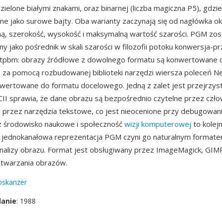
ielone białymi znakami, oraz binarnej (liczba magiczna P5), gdzie
 jako surowe bajty. Oba warianty zaczynają się od nagłówka ok
ną, szerokość, wysokość i maksymalną wartość szarości. PGM zos
y jako pośrednik w skali szarości w filozofii potoku konwersja-p
tpbm: obrazy źródłowe z dowolnego formatu są konwertowane
 za pomocą rozbudowanej biblioteki narzędzi wiersza poleceń N
wertowane do formatu docelowego. Jedną z zalet jest przejrzys
II sprawia, że dane obrazu są bezpośrednio czytelne przez człow
przez narzędzia tekstowe, co jest nieocenione przy debugowaniu 
z środowisko naukowe i społeczność
wizji komputerowej
to kolej
a jednokanałowa reprezentacja PGM czyni go naturalnym formate
alizy obrazu. Format jest obsługiwany przez ImageMagick, GIMP 
zetwarzania obrazów.
oskanzer
danie
: 1988