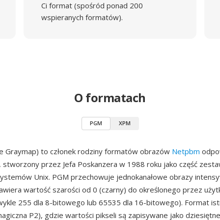
Ci format (spośród ponad 200
wspieranych formatów).
O formatach
PGM
XPM
e Graymap) to członek rodziny formatów obrazów
Netpbm
odpow
i, stworzony przez Jefa Poskanzera w 1988 roku jako część zest
systemów Unix. PGM przechowuje jednokanałowe obrazy intensy
zawiera wartość szarości od 0 (czarny) do określonego przez uży
kle 255 dla 8-bitowego lub 65535 dla 16-bitowego). Format istn
magiczna P2), gdzie wartości pikseli są zapisywane jako dziesiętne