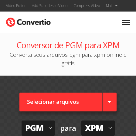
Video Editor
Add Subtitles to Video
Compress Video
Mais
Conversor de PGM para XPM
Converta seus arquivos pgm para xpm online e
grátis
Selecionar arquivos
PGM
XPM
para