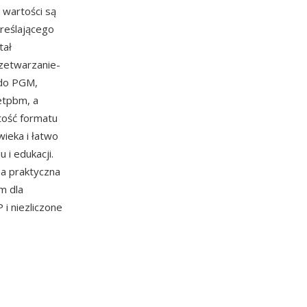
 wartości są
reślającego
tał
rzetwarzanie-
 do PGM,
etpbm, a
tość formatu
ieka i łatwo
i edukacji.
na praktyczna
m dla
i niezliczone