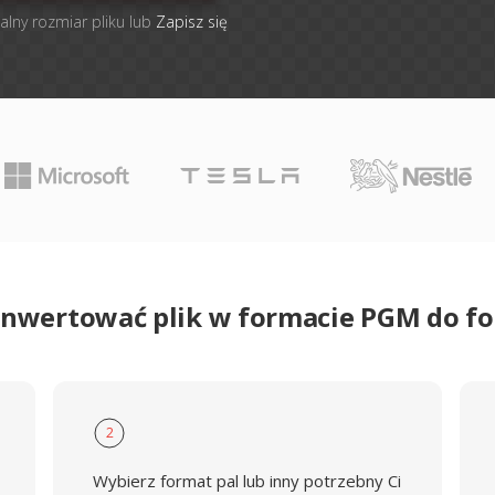
alny rozmiar pliku lub
Zapisz się
onwertować plik w formacie PGM do f
2
Wybierz format pal lub inny potrzebny Ci