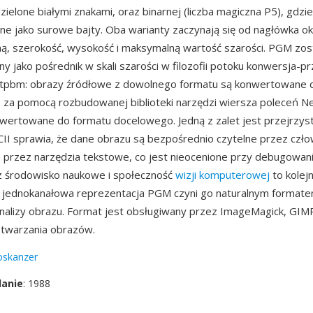
ielone białymi znakami, oraz binarnej (liczba magiczna P5), gdzie
 jako surowe bajty. Oba warianty zaczynają się od nagłówka ok
ną, szerokość, wysokość i maksymalną wartość szarości. PGM zos
y jako pośrednik w skali szarości w filozofii potoku konwersja-p
tpbm: obrazy źródłowe z dowolnego formatu są konwertowane
 za pomocą rozbudowanej biblioteki narzędzi wiersza poleceń N
wertowane do formatu docelowego. Jedną z zalet jest przejrzys
II sprawia, że dane obrazu są bezpośrednio czytelne przez człow
przez narzędzia tekstowe, co jest nieocenione przy debugowaniu 
z środowisko naukowe i społeczność
wizji komputerowej
to kolej
a jednokanałowa reprezentacja PGM czyni go naturalnym formate
alizy obrazu. Format jest obsługiwany przez ImageMagick, GIMP 
zetwarzania obrazów.
oskanzer
danie
: 1988