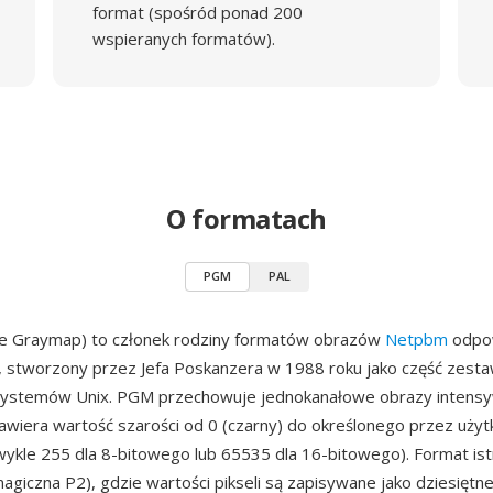
format (spośród ponad 200
wspieranych formatów).
O formatach
PGM
PAL
e Graymap) to członek rodziny formatów obrazów
Netpbm
odpow
i, stworzony przez Jefa Poskanzera w 1988 roku jako część zest
systemów Unix. PGM przechowuje jednokanałowe obrazy intensy
zawiera wartość szarości od 0 (czarny) do określonego przez uży
kle 255 dla 8-bitowego lub 65535 dla 16-bitowego). Format istn
magiczna P2), gdzie wartości pikseli są zapisywane jako dziesiętne