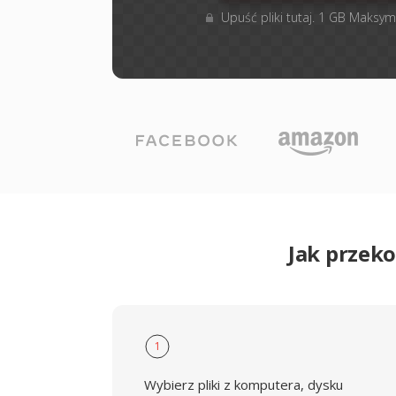
Upuść pliki tutaj. 1 GB Maksym
Jak przek
1
Wybierz pliki z komputera, dysku