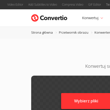
Video Editor
Add Subtitles to Video
Compress Video
GIF Editor
Te
Konwertuj
Strona główna
Przetwornik obrazu
Konwerte
Konwertuj sw
Wybierz pliki