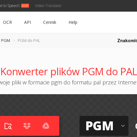
xt to Speech
Video Translator
OCR
API
Cennik
Help
Znakomit
r PGM
PGM do PAL
Konwerter plików PGM do PAL
oje pliki w formacie pgm do formatu pal przez Internet
PGM