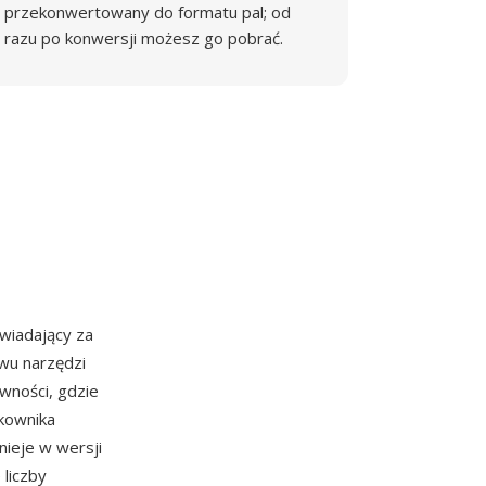
przekonwertowany do formatu pal; od
razu po konwersji możesz go pobrać.
iadający za
awu narzędzi
wności, gdzie
tkownika
ieje w wersji
 liczby