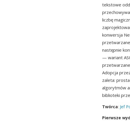
tekstowe oddz
przechowywane
liczbę magicz
zaprojektowan
konwersja Ne
przetwarzane
następnie kon
— wariant ASC
przetwarzane 
Adopcja prze
zaleta: prost
algorytmów an
biblioteki pr
Twórca
:
Jef P
Pierwsze wy