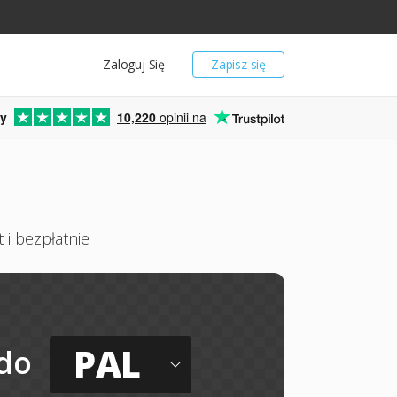
Zaloguj Się
Zapisz się
y
10,220
opinii na
 i bezpłatnie
PAL
do