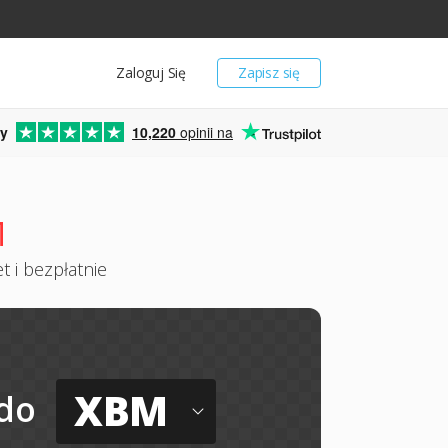
Zaloguj Się
Zapisz się
y
10,220
opinii na
M
 i bezpłatnie
XBM
do