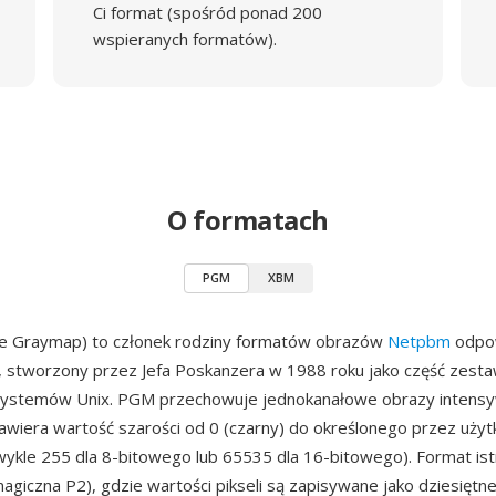
Ci format (spośród ponad 200
wspieranych formatów).
O formatach
PGM
XBM
e Graymap) to członek rodziny formatów obrazów
Netpbm
odpow
i, stworzony przez Jefa Poskanzera w 1988 roku jako część zest
systemów Unix. PGM przechowuje jednokanałowe obrazy intensy
zawiera wartość szarości od 0 (czarny) do określonego przez uży
kle 255 dla 8-bitowego lub 65535 dla 16-bitowego). Format istn
magiczna P2), gdzie wartości pikseli są zapisywane jako dziesiętne