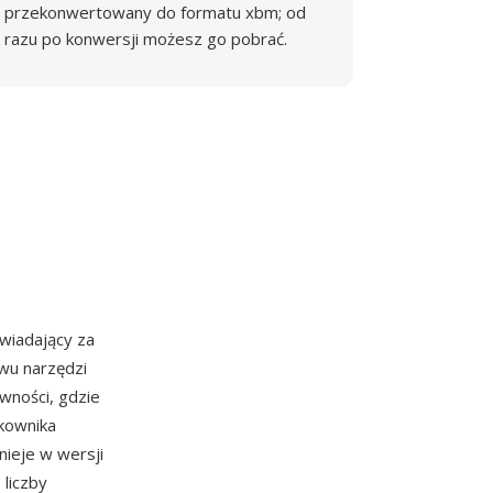
przekonwertowany do formatu xbm; od
razu po konwersji możesz go pobrać.
iadający za
awu narzędzi
wności, gdzie
tkownika
ieje w wersji
 liczby