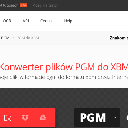
xt to Speech
Video Translator
OCR
API
Cennik
Help
Znakomit
r PGM
PGM do XBM
Konwerter plików PGM do XB
oje pliki w formacie pgm do formatu xbm przez Internet
PGM