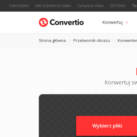
Video Editor
Add Subtitles to Video
Compress Video
GIF Editor
Te
Konwertuj
Strona główna
Przetwornik obrazu
Konwerte
Konwertuj sw
Wybierz pliki