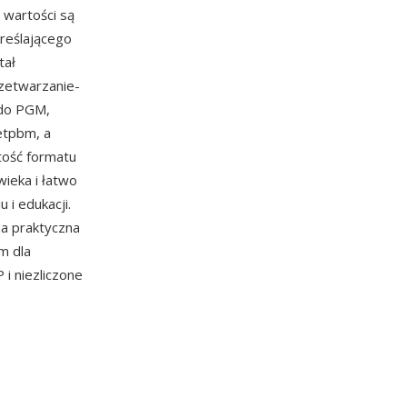
 wartości są
reślającego
tał
rzetwarzanie-
 do PGM,
etpbm, a
tość formatu
ieka i łatwo
i edukacji.
na praktyczna
m dla
i niezliczone