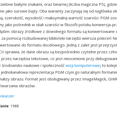
ielone białymi znakami, oraz binarnej (liczba magiczna P5), gdzie
 jako surowe bajty. Oba warianty zaczynają się od nagłówka ok
ną, szerokość, wysokość i maksymalną wartość szarości. PGM zos
y jako pośrednik w skali szarości w filozofii potoku konwersja-p
tpbm: obrazy źródłowe z dowolnego formatu są konwertowane
 za pomocą rozbudowanej biblioteki narzędzi wiersza poleceń N
wertowane do formatu docelowego. Jedną z zalet jest przejrzys
II sprawia, że dane obrazu są bezpośrednio czytelne przez człow
przez narzędzia tekstowe, co jest nieocenione przy debugowaniu 
z środowisko naukowe i społeczność
wizji komputerowej
to kolej
a jednokanałowa reprezentacja PGM czyni go naturalnym formate
alizy obrazu. Format jest obsługiwany przez ImageMagick, GIMP 
zetwarzania obrazów.
oskanzer
danie
: 1988