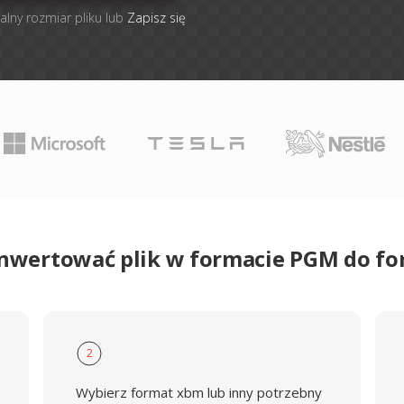
alny rozmiar pliku lub
Zapisz się
onwertować plik w formacie PGM do f
2
Wybierz format xbm lub inny potrzebny