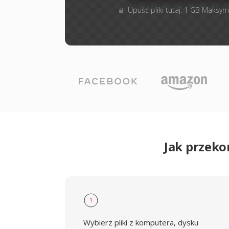
Upuść pliki tutaj. 1 GB Maksym
Jak przek
1
Wybierz pliki z komputera, dysku