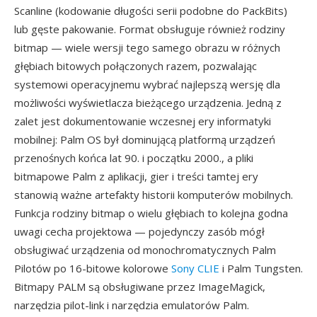
Scanline (kodowanie długości serii podobne do PackBits)
lub gęste pakowanie. Format obsługuje również rodziny
bitmap — wiele wersji tego samego obrazu w różnych
głębiach bitowych połączonych razem, pozwalając
systemowi operacyjnemu wybrać najlepszą wersję dla
możliwości wyświetlacza bieżącego urządzenia. Jedną z
zalet jest dokumentowanie wczesnej ery informatyki
mobilnej: Palm OS był dominującą platformą urządzeń
przenośnych końca lat 90. i początku 2000., a pliki
bitmapowe Palm z aplikacji, gier i treści tamtej ery
stanowią ważne artefakty historii komputerów mobilnych.
Funkcja rodziny bitmap o wielu głębiach to kolejna godna
uwagi cecha projektowa — pojedynczy zasób mógł
obsługiwać urządzenia od monochromatycznych Palm
Pilotów po 16-bitowe kolorowe
Sony CLIE
i Palm Tungsten.
Bitmapy PALM są obsługiwane przez ImageMagick,
narzędzia pilot-link i narzędzia emulatorów Palm.