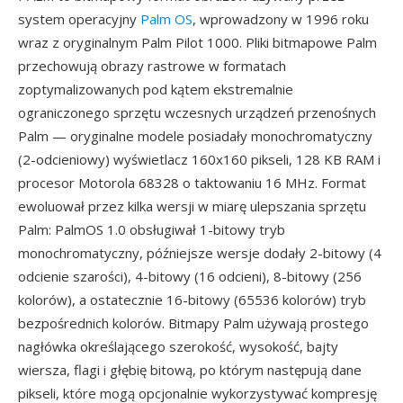
system operacyjny
Palm OS
, wprowadzony w 1996 roku
wraz z oryginalnym Palm Pilot 1000. Pliki bitmapowe Palm
przechowują obrazy rastrowe w formatach
zoptymalizowanych pod kątem ekstremalnie
ograniczonego sprzętu wczesnych urządzeń przenośnych
Palm — oryginalne modele posiadały monochromatyczny
(2-odcieniowy) wyświetlacz 160x160 pikseli, 128 KB RAM i
procesor Motorola 68328 o taktowaniu 16 MHz. Format
ewoluował przez kilka wersji w miarę ulepszania sprzętu
Palm: PalmOS 1.0 obsługiwał 1-bitowy tryb
monochromatyczny, późniejsze wersje dodały 2-bitowy (4
odcienie szarości), 4-bitowy (16 odcieni), 8-bitowy (256
kolorów), a ostatecznie 16-bitowy (65536 kolorów) tryb
bezpośrednich kolorów. Bitmapy Palm używają prostego
nagłówka określającego szerokość, wysokość, bajty
wiersza, flagi i głębię bitową, po którym następują dane
pikseli, które mogą opcjonalnie wykorzystywać kompresję