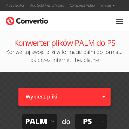
Video Editor
Add Subtitles to Video
Compress Video
Więcej
Konwerter plików PALM do PS
Konwertuj swoje pliki w formacie palm do formatu
ps przez Internet i bezpłatnie
Wybierz pliki
PALM
PS
do