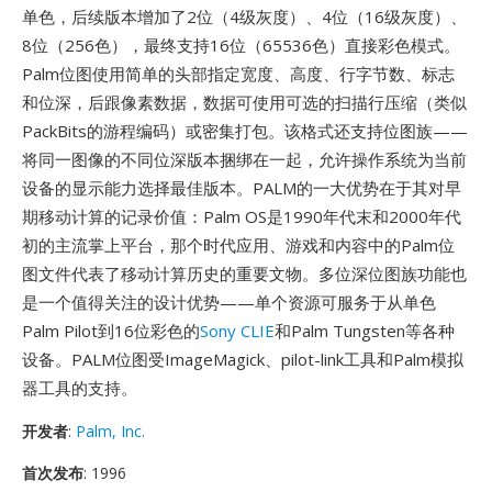
单色，后续版本增加了2位（4级灰度）、4位（16级灰度）、
8位（256色），最终支持16位（65536色）直接彩色模式。
Palm位图使用简单的头部指定宽度、高度、行字节数、标志
和位深，后跟像素数据，数据可使用可选的扫描行压缩（类似
PackBits的游程编码）或密集打包。该格式还支持位图族——
将同一图像的不同位深版本捆绑在一起，允许操作系统为当前
设备的显示能力选择最佳版本。PALM的一大优势在于其对早
期移动计算的记录价值：Palm OS是1990年代末和2000年代
初的主流掌上平台，那个时代应用、游戏和内容中的Palm位
图文件代表了移动计算历史的重要文物。多位深位图族功能也
是一个值得关注的设计优势——单个资源可服务于从单色
Palm Pilot到16位彩色的
Sony CLIE
和Palm Tungsten等各种
设备。PALM位图受ImageMagick、pilot-link工具和Palm模拟
器工具的支持。
开发者
:
Palm, Inc.
首次发布
: 1996