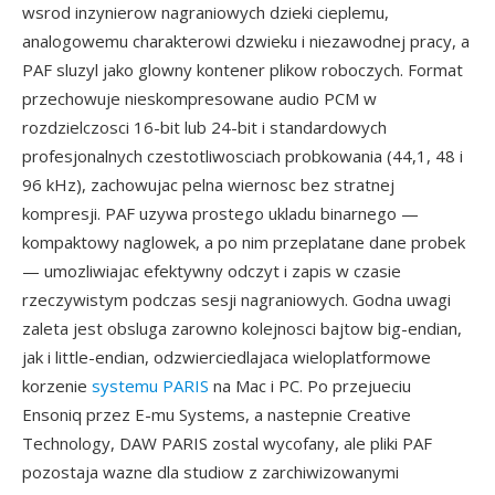
wsrod inzynierow nagraniowych dzieki cieplemu,
analogowemu charakterowi dzwieku i niezawodnej pracy, a
PAF sluzyl jako glowny kontener plikow roboczych. Format
przechowuje nieskompresowane audio PCM w
rozdzielczosci 16-bit lub 24-bit i standardowych
profesjonalnych czestotliwosciach probkowania (44,1, 48 i
96 kHz), zachowujac pelna wiernosc bez stratnej
kompresji. PAF uzywa prostego ukladu binarnego —
kompaktowy naglowek, a po nim przeplatane dane probek
— umozliwiajac efektywny odczyt i zapis w czasie
rzeczywistym podczas sesji nagraniowych. Godna uwagi
zaleta jest obsluga zarowno kolejnosci bajtow big-endian,
jak i little-endian, odzwierciedlajaca wieloplatformowe
korzenie
systemu PARIS
na Mac i PC. Po przejueciu
Ensoniq przez E-mu Systems, a nastepnie Creative
Technology, DAW PARIS zostal wycofany, ale pliki PAF
pozostaja wazne dla studiow z zarchiwizowanymi