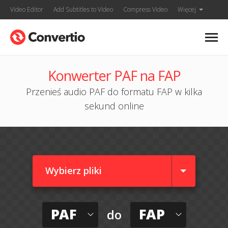
Video Editor
Add Subtitles to Video
Compress Video
Więcej
Konwerter PAF na FAP
Przenieś audio PAF do formatu FAP w kilka
sekund online
Wybierz pliki
PAF
FAP
do