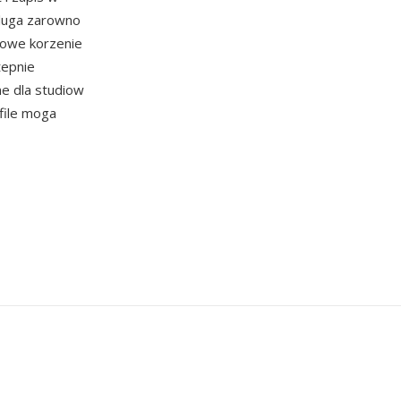
sluga zarowno
rmowe korzenie
tepnie
ne dla studiow
dfile moga