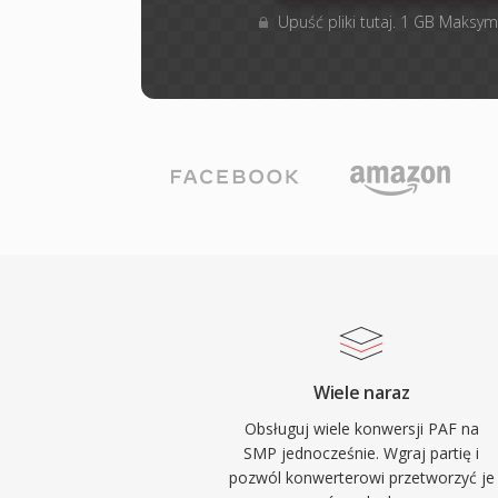
Upuść pliki tutaj. 1 GB Maksym
Wiele naraz
Obsługuj wiele konwersji PAF na
SMP jednocześnie. Wgraj partię i
pozwól konwerterowi przetworzyć je