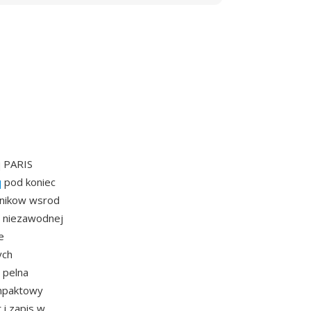
q PARIS
q
pod koniec
nnikow wsrod
i niezawodnej
e
ych
 pelna
ompaktowy
i zapis w