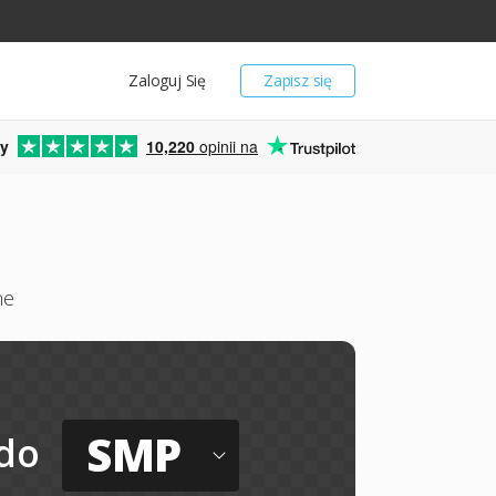
Zaloguj Się
Zapisz się
y
10,220
opinii na
ne
SMP
do