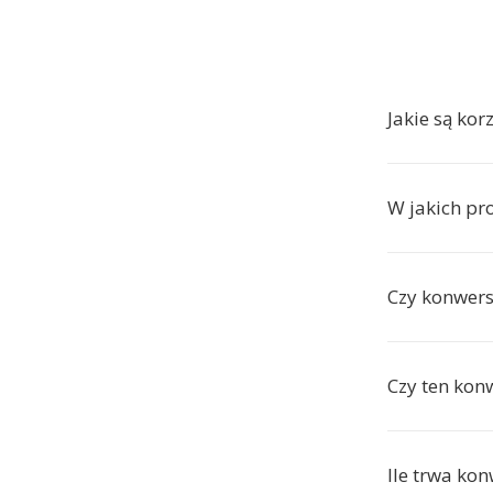
Jakie są kor
W jakich p
Czy konwers
Czy ten kon
Ile trwa ko