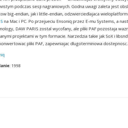
wistym podczas sesji nagraniowych. Godna uwagi zaleta jest ob
tow big-endian, jak i little-endian, odzwierciedlajaca wieloplatfo
IS
na Mac i PC. Po przejueciu Ensoniq przez E-mu Systems, a nas
nology, DAW PARIS zostal wycofany, ale pliki PAF pozostaja waz
anymi projektami w tym formacie. Narzedzia takie jak SoX i libsn
konwertowac pliki PAF, zapewniajac dlugoterminowa dostepnosc.
niq
danie
: 1998