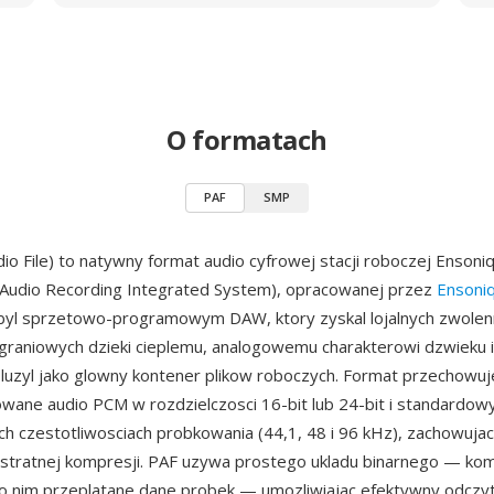
O formatach
PAF
SMP
dio File) to natywny format audio cyfrowej stacji roboczej Ensoni
 Audio Recording Integrated System), opracowanej przez
Ensoni
S byl sprzetowo-programowym DAW, ktory zyskal lojalnych zwole
graniowych dzieki cieplemu, analogowemu charakterowi dzwieku 
sluzyl jako glowny kontener plikow roboczych. Format przechowuj
ane audio PCM w rozdzielczosci 16-bit lub 24-bit i standardow
ch czestotliwosciach probkowania (44,1, 48 i 96 kHz), zachowujac
 stratnej kompresji. PAF uzywa prostego ukladu binarnego — k
o nim przeplatane dane probek — umozliwiajac efektywny odczyt 