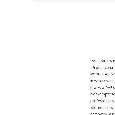
PAF (Paris Au
(Professional
lat 90. PARI
inzynierow na
pracy, a PAF 
nieskompresow
profesjonalny
wiernosc bez
naglowek, a p