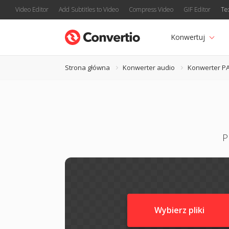
Video Editor
Add Subtitles to Video
Compress Video
GIF Editor
Te
Konwertuj
Strona główna
Konwerter audio
Konwerter P
P
Wybierz pliki