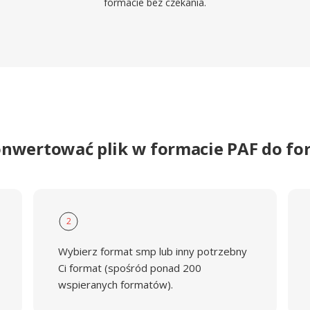
formacie bez czekania.
onwertować plik w formacie PAF do f
2
Wybierz format smp lub inny potrzebny
Ci format (spośród ponad 200
wspieranych formatów).