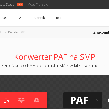
xt to Speech
Video Translator
OCR
API
Cennik
Help
Znakomit
AF
PAF do SMP
Konwerter PAF na SMP
rzenieś audio PAF do formatu SMP w kilka sekund onli
PAF