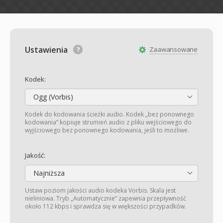
Ustawienia
Zaawansowane
Kodek:
Ogg (Vorbis)
Kodek do kodowania ścieżki audio. Kodek „bez ponownego
kodowania” kopiuje strumień audio z pliku wejściowego do
wyjściowego bez ponownego kodowania, jeśli to możliwe.
Jakość:
Najniższa
Ustaw poziom jakości audio kodeka Vorbis. Skala jest
nieliniowa. Tryb „Automatycznie” zapewnia przepływność
około 112 kbps i sprawdza się w większości przypadków.