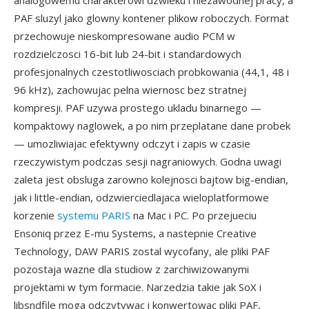
analogowemu charakterowi dzwieku i niezawodnej pracy, a
PAF sluzyl jako glowny kontener plikow roboczych. Format
przechowuje nieskompresowane audio PCM w
rozdzielczosci 16-bit lub 24-bit i standardowych
profesjonalnych czestotliwosciach probkowania (44,1, 48 i
96 kHz), zachowujac pelna wiernosc bez stratnej
kompresji. PAF uzywa prostego ukladu binarnego —
kompaktowy naglowek, a po nim przeplatane dane probek
— umozliwiajac efektywny odczyt i zapis w czasie
rzeczywistym podczas sesji nagraniowych. Godna uwagi
zaleta jest obsluga zarowno kolejnosci bajtow big-endian,
jak i little-endian, odzwierciedlajaca wieloplatformowe
korzenie
systemu PARIS
na Mac i PC. Po przejueciu
Ensoniq przez E-mu Systems, a nastepnie Creative
Technology, DAW PARIS zostal wycofany, ale pliki PAF
pozostaja wazne dla studiow z zarchiwizowanymi
projektami w tym formacie. Narzedzia takie jak SoX i
libsndfile moga odczytywac i konwertowac pliki PAF,