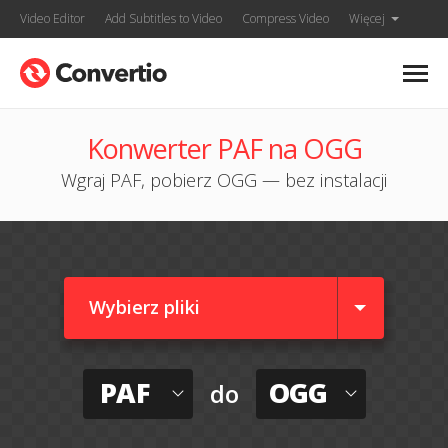
Video Editor
Add Subtitles to Video
Compress Video
Więcej
Konwerter PAF na OGG
Wgraj PAF, pobierz OGG — bez instalacji
Wybierz pliki
PAF
OGG
do