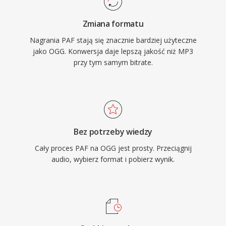
degradacja jakosci przy niskich szybkosciach
Zmiana formatu
transmisji bardziej elegancko niz wielu
Nagrania PAF stają się znacznie bardziej użyteczne
konkurentow, dlatego pozostaje popularny w
jako OGG. Konwersja daje lepszą jakość niż MP3
grach wideo, gdzie pamiec jest ograniczona, a
przy tym samym bitrate.
tysiace efektow dzwiekowych rywalizuja o
miejsce. VLC, Firefox, Chrome i Android
zapewniaja natywne dekodowanie Vorbis.
Bez potrzeby wiedzy
Cały proces PAF na OGG jest prosty. Przeciągnij
audio, wybierz format i pobierz wynik.