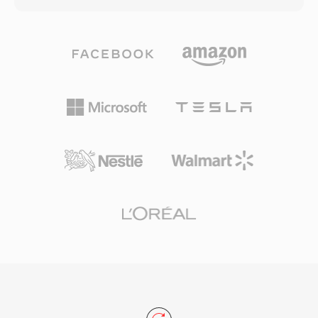
zarowno kolejnosci bajtow big-endian, jak i
ktore dostosowuje sie do zlozonosci sygnalu w
little-endian, odzwierciedlajaca
kazdej ramce. Slepotesty sluchowe
wieloplatformowe korzenie systemu PARIS na
konsekwentnie wykazuja, ze Vorbis zapewnia
Mac i PC. Po przejueciu Ensoniq przez E-mu
jakosc percepcyjna dorownujaca lub
Systems, a nastepnie Creative Technology,
przewyzszajaca MP3, szczegolnie w zakresie
DAW PARIS zostal wycofany, ale pliki PAF
96-192 kbps. Format obsluguje czestotliwosci
pozostaja wazne dla studiow z
probkowania od 8 kHz do 192 kHz i od 1 do
zarchiwizowanymi projektami w tym formacie.
255 kanalow, pokrywajac wszystko — od
Narzedzia takie jak SoX i libsndfile moga
mono mowy po miksy surround. Wyrozniajaca
odczytywac i konwertowac pliki PAF,
zaleta jest calkowity brak oplat licencyjnych —
zapewniajac dlugoterminowa dostepnosc.
twoorcy gier, platformy streamingowe i
producenci sprzetu moga implementowac
Vorbis bez koniecznosci placenia tantiem.
Spotify przez lata polegal na Vorbis jako
glownym kodeku streamingowym wlasnie z
tego powodu. Format radzi sobie tez z