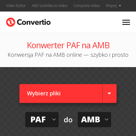
Video Editor
Add Subtitles to Video
Compress Video
Więcej
Konwerter PAF na AMB
Konwersja PAF na AMB online — szybko i prosto
Wybierz pliki
PAF
AMB
do