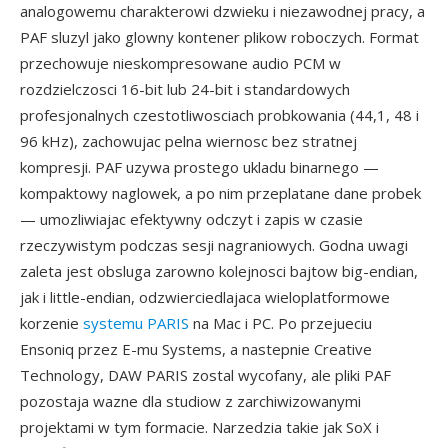
analogowemu charakterowi dzwieku i niezawodnej pracy, a
PAF sluzyl jako glowny kontener plikow roboczych. Format
przechowuje nieskompresowane audio PCM w
rozdzielczosci 16-bit lub 24-bit i standardowych
profesjonalnych czestotliwosciach probkowania (44,1, 48 i
96 kHz), zachowujac pelna wiernosc bez stratnej
kompresji. PAF uzywa prostego ukladu binarnego —
kompaktowy naglowek, a po nim przeplatane dane probek
— umozliwiajac efektywny odczyt i zapis w czasie
rzeczywistym podczas sesji nagraniowych. Godna uwagi
zaleta jest obsluga zarowno kolejnosci bajtow big-endian,
jak i little-endian, odzwierciedlajaca wieloplatformowe
korzenie
systemu PARIS
na Mac i PC. Po przejueciu
Ensoniq przez E-mu Systems, a nastepnie Creative
Technology, DAW PARIS zostal wycofany, ale pliki PAF
pozostaja wazne dla studiow z zarchiwizowanymi
projektami w tym formacie. Narzedzia takie jak SoX i