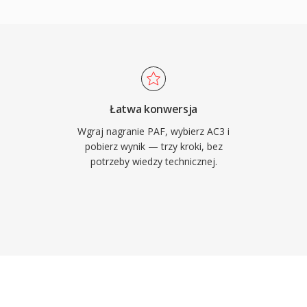
zwieku surround,
nie kinowe do systemow
konala czytelnosc
 srodkowemu, co jest
jnych. Powszechna
nerach, telewizorach i
Łatwa konwersja
rzany niezawodnie na
Wgraj nagranie PAF, wybierz AC3 i
 elektroniki uzbytkowej.
pobierz wynik — trzy kroki, bez
potrzeby wiedzy technicznej.