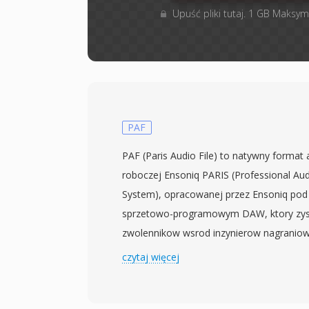
Upuść pliki tutaj. 1 GB Maksym
PAF
PAF (Paris Audio File) to natywny format 
roboczej Ensoniq PARIS (Professional Aud
System), opracowanej przez Ensoniq pod k
sprzetowo-programowym DAW, ktory zysk
zwolennikow wsrod inzynierow nagraniowy
analogowemu charakterowi dzwieku i nie
czytaj więcej
sluzyl jako glowny kontener plikow roboc
przechowuje nieskompresowane audio PC