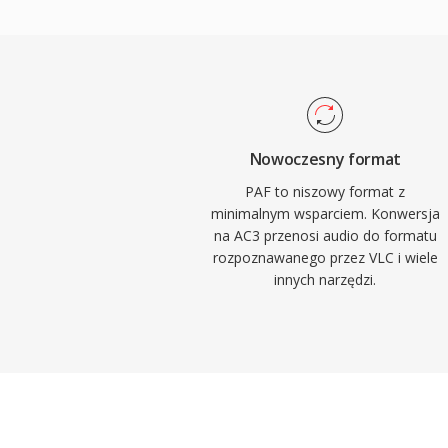
zaleta jest mozliwosc wielokanalowego d
przenoszacego przestrzenne doswiadcze
kina domowego. Format zapewnia tez dos
dialogow dzieki dedykowanemu kanalowi
idealne dla filmow i programow telewizy
obsluga sprzetowych dekoderow w amplitu
Nowoczesny format
dekorderach oznacza, ze AC3 jest odtwa
PAF to niszowy format z
ogromnej bazie zainstalowanych urzadzen
minimalnym wsparciem. Konwersja
na AC3 przenosi audio do formatu
rozpoznawanego przez VLC i wiele
innych narzędzi.