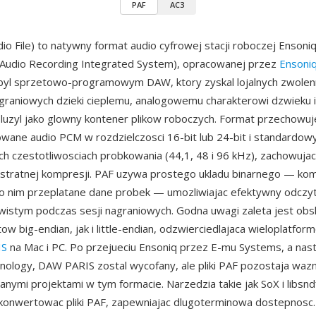
PAF
AC3
dio File) to natywny format audio cyfrowej stacji roboczej Ensoni
 Audio Recording Integrated System), opracowanej przez
Ensoni
S byl sprzetowo-programowym DAW, ktory zyskal lojalnych zwole
graniowych dzieki cieplemu, analogowemu charakterowi dzwieku 
sluzyl jako glowny kontener plikow roboczych. Format przechowuj
ane audio PCM w rozdzielczosci 16-bit lub 24-bit i standardow
ch czestotliwosciach probkowania (44,1, 48 i 96 kHz), zachowujac
 stratnej kompresji. PAF uzywa prostego ukladu binarnego — k
o nim przeplatane dane probek — umozliwiajac efektywny odczyt 
wistym podczas sesji nagraniowych. Godna uwagi zaleta jest ob
tow big-endian, jak i little-endian, odzwierciedlajaca wieloplatfo
IS
na Mac i PC. Po przejueciu Ensoniq przez E-mu Systems, a nas
nology, DAW PARIS zostal wycofany, ale pliki PAF pozostaja waz
anymi projektami w tym formacie. Narzedzia takie jak SoX i libsn
konwertowac pliki PAF, zapewniajac dlugoterminowa dostepnosc.