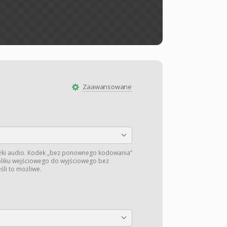
Zaawansowane
żki audio. Kodek „bez ponownego kodowania”
 pliku wejściowego do wyjściowego bez
li to możliwe.