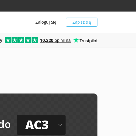
Zaloguj Się
Zapisz się
y
10,220
opinii na
AC3
do