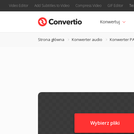
Video Editor
Add Subtitles to Video
Compress Video
GIF Editor
Te
Konwertuj
Strona główna
Konwerter audio
Konwerter P
Wybierz pliki