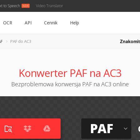
xt to Speech
Video Translator
OCR
API
Cennik
Help
Znakomit
AF
PAF do AC3
Konwerter PAF na AC3
Bezproblemowa konwersja PAF na AC3 online
PAF