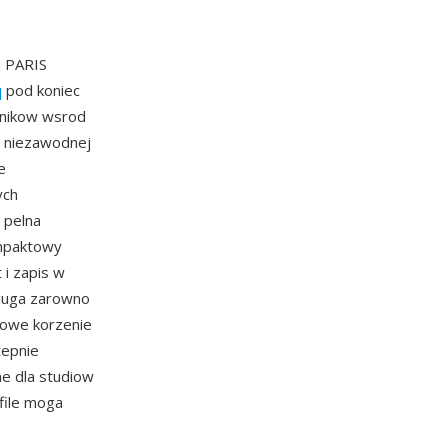
q PARIS
q
pod koniec
nnikow wsrod
i niezawodnej
e
ych
 pelna
ompaktowy
i zapis w
sluga zarowno
rmowe korzenie
tepnie
ne dla studiow
dfile moga