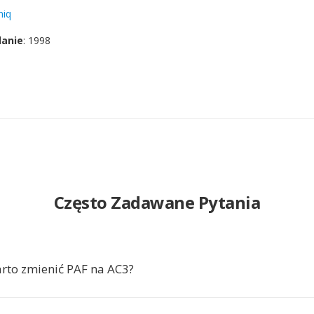
niq
danie
: 1998
Często Zadawane Pytania
rto zmienić PAF na AC3?