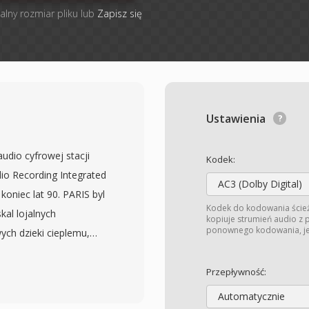
alny rozmiar pliku lub
Zapisz się
Ustawienia
audio cyfrowej stacji
Kodek:
io Recording Integrated
AC3 (Dolby Digital)
oniec lat 90. PARIS byl
Kodek do kodowania ście
al lojalnych
kopiuje strumień audio z
ponownego kodowania, jeś
ch dzieki cieplemu,
zawodnej pracy, a PAF
zych. Format
Przepływność:
M w rozdzielczosci 16-
Automatycznie