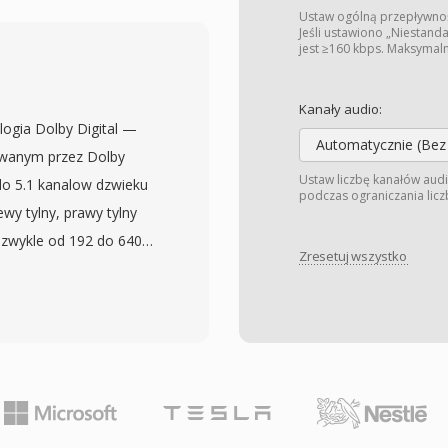
lnych czestotliwosciach
Ustaw ogólną przepływność
jac pelna wiernosc bez
Jeśli ustawiono „Niestand
jest ≥160 kbps. Maksymal
ukladu binarnego —
tane dane probek —
Kanały audio:
czasie rzeczywistym
logia Dolby Digital —
zaleta jest obsluga
Automatycznie (Bez
wanym przez Dolby
 little-endian,
Ustaw liczbę kanałów audi
do 5.1 kanalow dzwieku
podczas ograniczania liczb
zenie systemu PARIS na
wy tylny, prawy tylny
mu Systems, a nastepnie
 zwykle od 192 do 640
cofany, ale pliki PAF
Zresetuj wszystko
ana dyskretna
zowanymi projektami w
oakustyczna, aby
ibsndfile moga
ercepcji czlowieka,
ewniajac
aty jakosci. AC3 stal
DVD-Video i jest
ransmisjach telewizji
zesylaniu tresci. Glowna