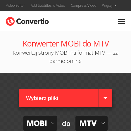
Video Editor
Add Subtitles to Video
Compress Video
Więcej
Konwerter MOBI do MTV
Konwertuj strony MOBI na format MTV — za
darmo online
Wybierz pliki
MOBI
MTV
do