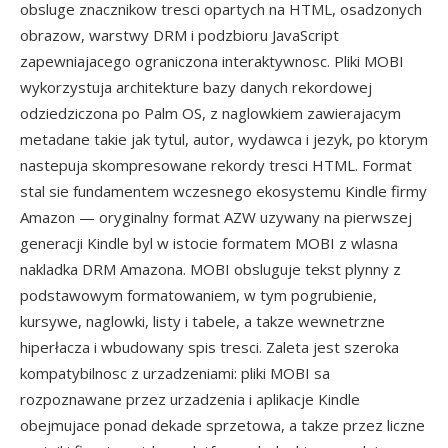
obsluge znacznikow tresci opartych na HTML, osadzonych
obrazow, warstwy DRM i podzbioru JavaScript
zapewniajacego ograniczona interaktywnosc. Pliki MOBI
wykorzystuja architekture bazy danych rekordowej
odziedziczona po Palm OS, z naglowkiem zawierajacym
metadane takie jak tytul, autor, wydawca i jezyk, po ktorym
nastepuja skompresowane rekordy tresci HTML. Format
stal sie fundamentem wczesnego ekosystemu Kindle firmy
Amazon — oryginalny format AZW uzywany na pierwszej
generacji Kindle byl w istocie formatem MOBI z wlasna
nakladka DRM Amazona. MOBI obsluguje tekst plynny z
podstawowym formatowaniem, w tym pogrubienie,
kursywe, naglowki, listy i tabele, a takze wewnetrzne
hiperłacza i wbudowany spis tresci. Zaleta jest szeroka
kompatybilnosc z urzadzeniami: pliki MOBI sa
rozpoznawane przez urzadzenia i aplikacje Kindle
obejmujace ponad dekade sprzetowa, a takze przez liczne