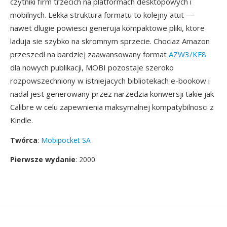
czytniki firm trzecich na platformach desktopowych i
mobilnych. Lekka struktura formatu to kolejny atut —
nawet dlugie powiesci generuja kompaktowe pliki, ktore
laduja sie szybko na skromnym sprzecie. Chociaz Amazon
przeszedl na bardziej zaawansowany format
AZW3/KF8
dla nowych publikacji, MOBI pozostaje szeroko
rozpowszechniony w istniejacych bibliotekach e-bookow i
nadal jest generowany przez narzedzia konwersji takie jak
Calibre w celu zapewnienia maksymalnej kompatybilnosci z
Kindle.
Twórca
:
Mobipocket SA
Pierwsze wydanie
: 2000